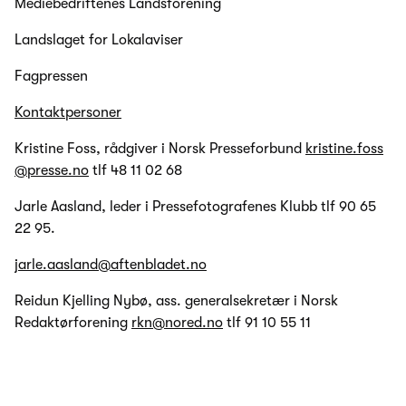
Mediebedriftenes Landsforening
Landslaget for Lokalaviser
Fagpressen
Kontaktpersoner
Kristine Foss, rådgiver i Norsk Presseforbund
kristine.foss
@presse.no
tlf 48 11 02 68
Jarle Aasland, leder i Pressefotografenes Klubb tlf 90 65
22 95.
jarle.aasland@aftenbladet.no
Reidun Kjelling Nybø, ass. generalsekretær i Norsk
Redaktørforening
rkn@nored.no
tlf 91 10 55 11