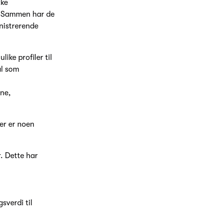
kke
. Sammen har de
nistrerende
ike profiler til
ål som
rne,
er er noen
. Dette har
sverdi til