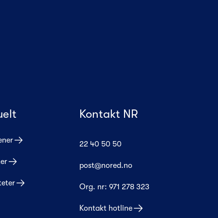
uelt
Kontakt NR
ener
22 40 50 50
er
post@nored.no
teter
Org. nr:
971 278 323
Kontakt hotline