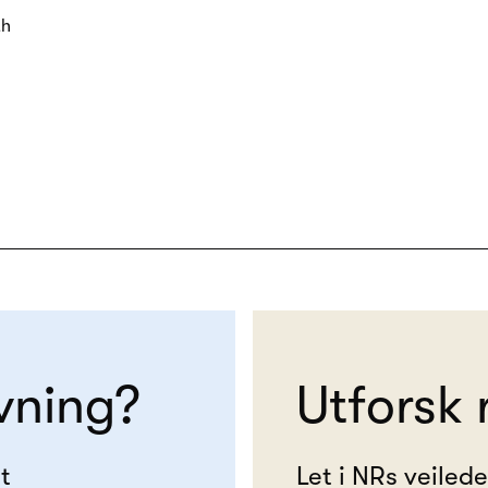
th
vning?
Utforsk 
t
Let i NRs veiled