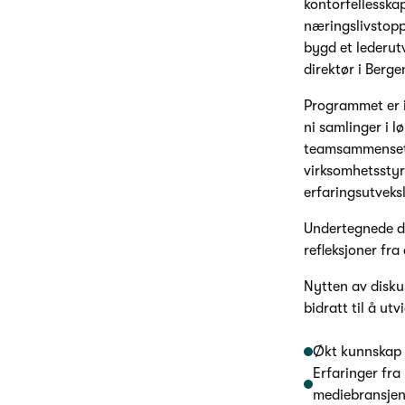
kontorfellesska
næringslivstopp
bygd et lederut
direktør i Berge
Programmet er ik
ni samlinger i 
teamsammensetti
virksomhetsstyri
erfaringsutveks
Undertegnede de
refleksjoner fra
Nytten av disku
bidratt til å ut
Økt kunnskap o
Erfaringer fra
mediebransje