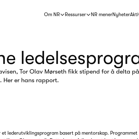
Om NR
Ressurser
NR mener
Nyheter
Akti
ne ledelsesprog
visen, Tor Olav Mørseth fikk stipend for å delta p
 Her er hans rapport.
 et lederutviklingsprogram basert på mentorskap. Programmet h