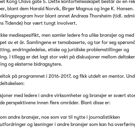
pet Kong Olavs gate 5. Dette kontorfellesskapet består av en re
er, blant dem Harald Norvik, Birger Magnus og Inge K. Hansen
viklingsprogram hvor blant annet Andreas Thorsheim (tidl. admi
ns Tidende) har vært tungt involvert.
ke mediespesifikt, men samler ledere fra ulike bransjer og med ul
løpet av et år. Samlingene er temabaserte, og tar for seg spørsm
ng, endringsledelse, etiske og juridiske problemstillinger og
ng. I tillegg er det lagt stor vekt på diskusjoner mellom deltake
ling og eksterne bidragsytere.
ltok på programmet i 2016-2017, og fikk utdelt en mentor. Und
 deltakelsen:
sjoner med ledere i andre virksomheter og bransjer er svært stor
vide perspektivene innen flere områder. Blant disse er:
m andre bransjer, noe som var til nytte i journalistikken
 utfordringer og løsninger i andre bransjer som kan ha overføring
n