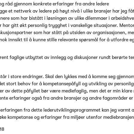
 og råd gjennom konkrete erfaringer fra andre ledere
e et nettverk av ledere på høyt nivå i ulike bransjer har jeg få
nere som har bistått i løsningen av ulike dilemmaer i arbeidshv
 har gitt økt personlig trygghet i vanskelige situasjoner. Mento
skusjonspartner som har stått på utsiden av organisasjonen, men
 nok innsikt til å kunne stille relevante spørsmål for å utfordre
t rent faglige utbyttet av innlegg og diskusjoner rundt berørte 
tår i store endringer. Skal den lykkes med å komme seg gjennom
det stort behov for å kompetansepåfyll og utvikling av personlig
er av dette påfyllet bør være mediefaglig, men det er min klare
ente erfaringer også fra andre bransjer og andre fagområder er 
erfaringen fra dette lederutviklingsprogrammet kan jeg varmt 
øke kompetanse og erfaringer fra miljøer utenfor mediebransjen
18