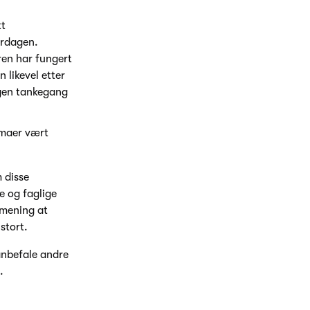
tt
erdagen.
ren har fungert
 likevel etter
 egen tankegang
temaer vært
 disse
e og faglige
 mening at
stort.
anbefale andre
.