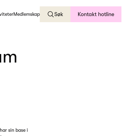
Søk
Kontakt hotline
viteter
Medlemskap
ram
å
ar sin base i