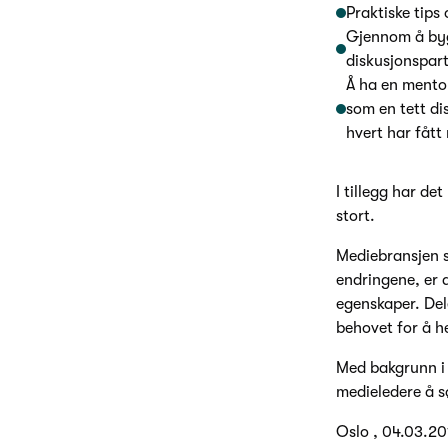
Praktiske tips
Gjennom å bygg
diskusjonspart
Å ha en mentor
som en tett di
hvert har fått
I tillegg har de
stort.
Mediebransjen s
endringene, er 
egenskaper. Del
behovet for å h
Med bakgrunn i 
medieledere å s
Oslo , 04.03.20