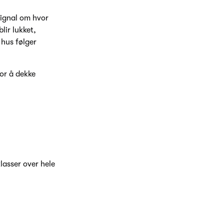
 signal om hvor
lir lukket,
 hus følger
for å dekke
lasser over hele