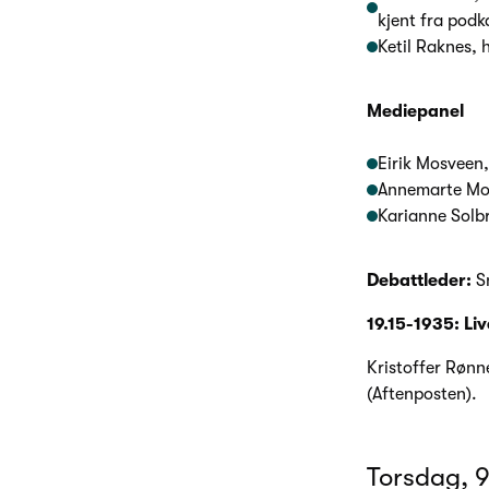
kjent fra podk
Ketil Raknes, 
Mediepanel
Eirik Mosveen,
Annemarte Mol
Karianne Solb
Debattleder:
Sn
19.15-1935: Liv
Kristoffer Rønn
(Aftenposten).
Torsdag, 