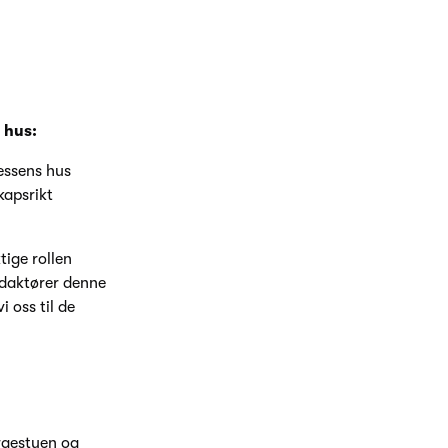
 hus:
ressens hus
kapsrikt
tige rollen
edaktører denne
 oss til de
rgestuen og