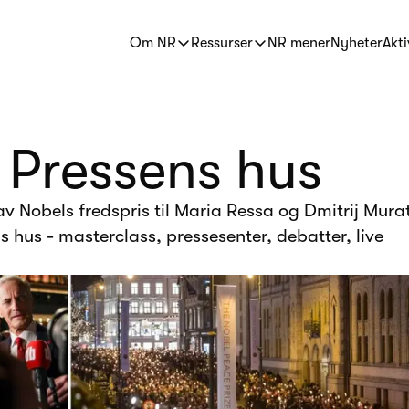
Om NR
Ressurser
NR mener
Nyheter
Akti
 Pressens hus
av Nobels fredspris til Maria Ressa og Dmitrij Mura
 hus - masterclass, pressesenter, debatter, live