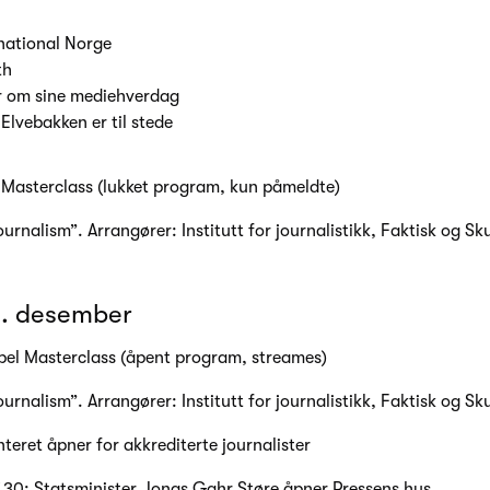
national Norge
th
er om sine mediehverdag
 Elvebakken er til stede
 Masterclass (lukket program, kun påmeldte)
ournalism”. Arrangører: Institutt for journalistikk, Faktisk og Sk
. desember
bel Masterclass (åpent program, streames)
ournalism”. Arrangører: Institutt for journalistikk, Faktisk og Sk
teret åpner for akkrediterte journalister
7.30: Statsminister Jonas Gahr Støre åpner Pressens hus