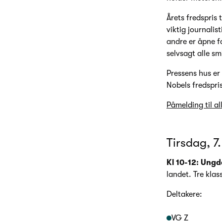
Årets fredspris 
viktig journalis
andre er åpne f
selvsagt alle s
Pressens hus er
Nobels fredspri
Påmelding til a
Tirsdag, 7
Kl 10-12: Ungd
landet. Tre klas
Deltakere:
VG Z