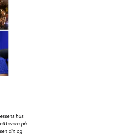
ressens hus
mittevern på
ssen din og