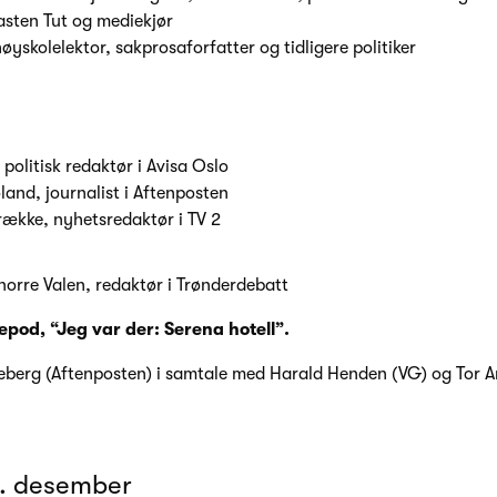
asten Tut og mediekjør
høyskolelektor, sakprosaforfatter og tidligere politiker
 politisk redaktør i Avisa Oslo
and, journalist i Aftenposten
række, nyhetsredaktør i TV 2
orre Valen, redaktør i Trønderdebatt
epod, “Jeg var der: Serena hotell”.
eberg (Aftenposten) i samtale med Harald Henden (VG) og Tor 
9. desember