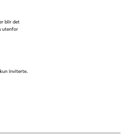
r blir det
s utenfor
un inviterte.