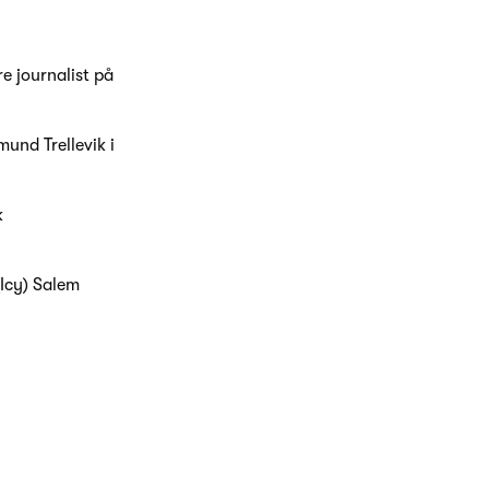
e journalist på
mund Trellevik i
k
(Icy) Salem