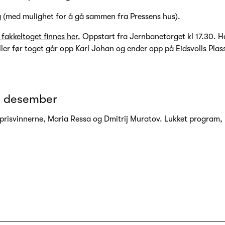
g (med mulighet for å gå sammen fra Pressens hus).
fakkeltoget finnes her.
Oppstart fra Jernbanetorget kl 17.30. He
ler før toget går opp Karl Johan og ender opp på Eidsvolls Plas
1. desember
prisvinnerne, Maria Ressa og Dmitrij Muratov. Lukket program, k