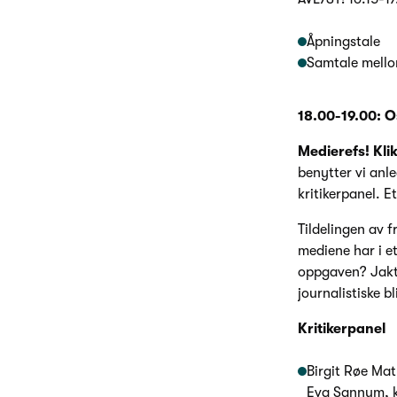
Åpningstale
Samtale mello
18.00-19.00: O
Medierefs! Kli
benytter vi anle
kritikerpanel. 
Tildelingen av f
mediene har i e
oppgaven? Jakter
journalistiske 
Kritikerpanel
Birgit Røe Mat
Eva Sannum, k