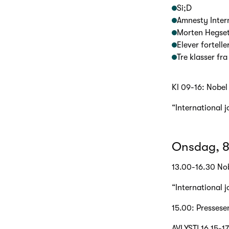
Si;D
Amnesty Inter
Morten Hegse
Elever fortell
Tre klasser fra
Kl 09-16: Nobel
“International j
Onsdag, 8
13.00-16.30 No
“International j
15.00: Pressesen
AVLYST! 16.15-1