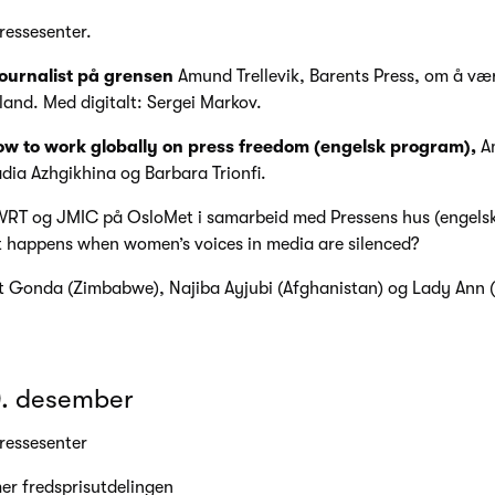
ressesenter.
Journalist på grensen
Amund Trellevik, Barents Press, om å vær
land. Med digitalt: Sergei Markov.
ow to work globally on press freedom (engelsk program),
A
ia Azhgikhina og Barbara Trionfi.
AWRT og JMIC på OsloMet i samarbeid med Pressens hus (engels
 happens when women’s voices in media are silenced?
et Gonda (Zimbabwe), Najiba Ayjubi (Afghanistan) og Lady Ann 
0. desember
ressesenter
mer fredsprisutdelingen