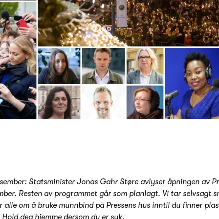
sember: Statsminister Jonas Gahr Støre avlyser åpningen av P
ber. Resten av programmet går som planlagt. Vi tar selvsagt s
er alle om å bruke munnbind på Pressens hus inntil du finner pla
.
Hold deg hjemme dersom du er syk.