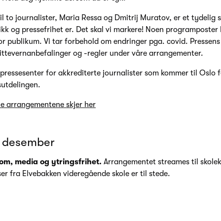
til to journalister, Maria Ressa og Dmitrij Muratov, er et tydelig
tikk og pressefrihet er. Det skal vi markere! Noen programposter b
or publikum. Vi tar forbehold om endringer pga. covid. Pressens
mittevernanbefalinger og -regler under våre arrangementer.
 pressesenter for akkrediterte journalister som kommer til Oslo 
sutdelingen.
lle arrangementene skjer her
. desember
om, media og ytringsfrihet.
Arrangementet streames til skolek
ser fra Elvebakken videregående skole er til stede.