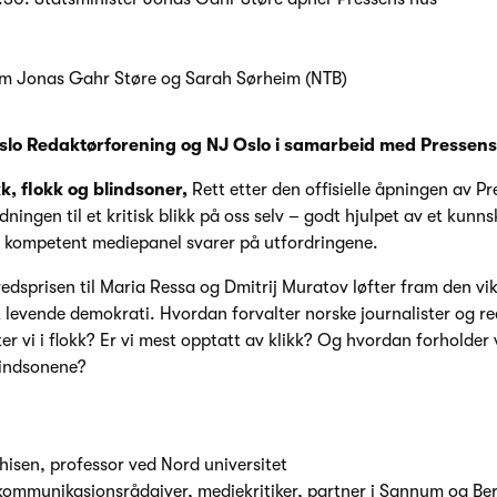
m Jonas Gahr Støre og Sarah Sørheim (NTB)
slo Redaktørforening og NJ Oslo i samarbeid med Pressens
kk, flokk og blindsoner,
Rett etter den offisielle åpningen av P
dningen til et kritisk blikk på oss selv – godt hjulpet av et kunns
Et kompetent mediepanel svarer på utfordringene.
redsprisen til Maria Ressa og Dmitrij Muratov løfter fram den vik
t levende demokrati. Hvordan forvalter norske journalister og r
 vi i flokk? Er vi mest opptatt av klikk? Og hvordan forholder vi
blindsonene?
hisen, professor ved Nord universitet
ommunikasjonsrådgiver, mediekritiker, partner i Sannum og Be