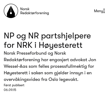
Til forsiden
Åpne
Meny
NP og NR partshjelpere
for NRK i Høyesterett
Norsk Presseforbund og Norsk
Redaktørforening har engasjert advokat Jon
Wessel-Aas som felles prosessfullmektig for
Høyesterett i saken som gjelder innsyn i en
overvåkingsvideo fra Oslo legevakt.
Først publisert
06.09.15