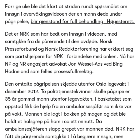
Forrige uke ble det klart at striden rundt spørsmålet om
innsyn i overvåkingsvideoen der en mann døde under
pågripelse,
blir gjenstand for full behandling i Høyesterett.
Det er NRK som har bedt om innsyn i videoen, med
samtykke fra de pårørende til den avdøde. Norsk
Presseforbund og Norsk Redaktørforening har erklært seg
som partshjelpere for NRK i forbindelse med anken. Nå har
NP og NR engasjert advokat Jon Wessel-Aas ved Bing
Hodneland som felles prosessfullmektig.
Den omtalte pågripelsen skjedde utenfor Oslo legevakt i
desember 2012. To polititjenestekvinner skulle pågripe en
35 år gammel mann utenfor legevakten. I basketaket som
oppstod fikk de hjelp fra en ambulansesjåfør som ikke var
på vakt. Mannen ble lagt i bakken på magen og det ble
holdt et halsgrep på ham i ca ett minutt. Da
ambulansesjåføren slapp grepet var mannen død. NRK har
fått de pårørende samtykke til å begjære innsyn, men