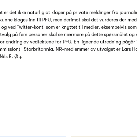
 er det ikke naturlig at klager på private meldinger fra journali
kunne klages inn til PFU, men derimot skal det vurderes der medi
 og ved Twitter-konti som er knyttet til medier, eksempelvis som
valg på fem personer skal se nærmere på dette spørsmålet og 
or endring av vedtektene for PFU. En lignende utredning pågår 
mission) i Storbritannia. NR-medlemmer av utvalget er Lars H
Nils E. Øy.