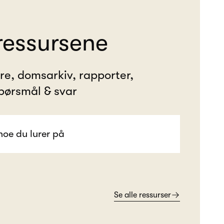
ressursene
ere, domsarkiv, rapporter,
pørsmål & svar
Se alle ressurser