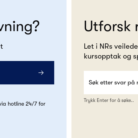
vning?
Utforsk 
t
Let i NRs veiled
kursopptak og s
Trykk Enter for å søke..
 via hotline 24/7 for