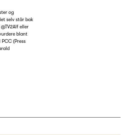
ster og
et selv står bak
 @TV2Alf eller
vurdere blant
i PCC (Press
arald