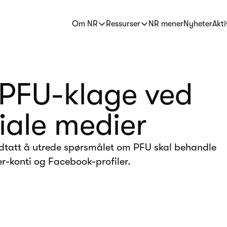
Om NR
Ressurser
NR mener
Nyheter
Akti
 PFU-klage ved
iale medier
edtatt å utrede spørsmålet om PFU skal behandle
r-konti og Facebook-profiler.