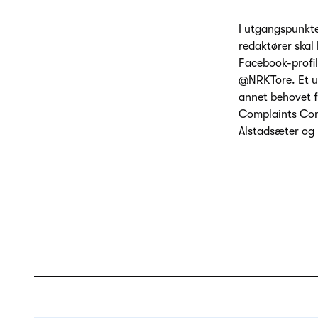
I utgangspunktet
redaktører skal 
Facebook-profil
@NRKTore. Et ut
annet behovet f
Complaints Com
Alstadsæter og 