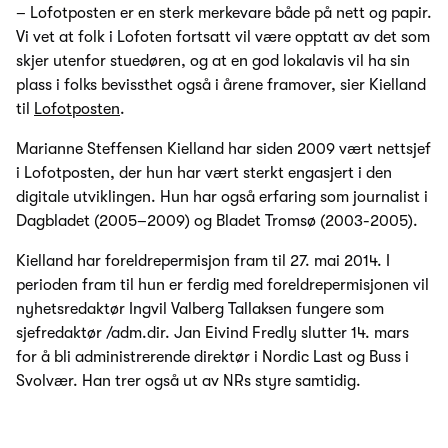
– Lofotposten er en sterk merkevare både på nett og papir.
Vi vet at folk i Lofoten fortsatt vil være opptatt av det som
skjer utenfor stuedøren, og at en god lokalavis vil ha sin
plass i folks bevissthet også i årene framover, sier Kielland
til
Lofotposten
.
Marianne Steffensen Kielland har siden 2009 vært nettsjef
i Lofotposten, der hun har vært sterkt engasjert i den
digitale utviklingen. Hun har også erfaring som journalist i
Dagbladet (2005–2009) og Bladet Tromsø (2003-2005).
Kielland har foreldrepermisjon fram til 27. mai 2014. I
perioden fram til hun er ferdig med foreldrepermisjonen vil
nyhetsredaktør Ingvil Valberg Tallaksen fungere som
sjefredaktør /adm.dir. Jan Eivind Fredly slutter 14. mars
for å bli administrerende direktør i Nordic Last og Buss i
Svolvær. Han trer også ut av NRs styre samtidig.