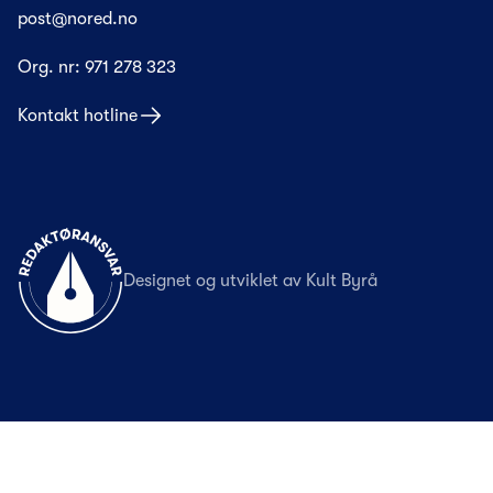
post@nored.no
Org. nr:
971 278 323
Kontakt hotline
Til forsiden
Designet og utviklet av
Kult Byrå