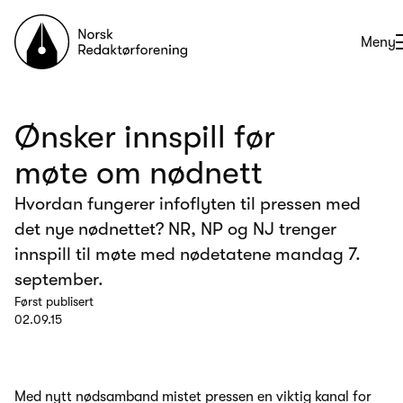
Til forsiden
Åpne
Meny
Ønsker innspill før
møte om nødnett
Hvordan fungerer infoflyten til pressen med
det nye nødnettet? NR, NP og NJ trenger
innspill til møte med nødetatene mandag 7.
september.
Først publisert
02.09.15
Med nytt nødsamband mistet pressen en viktig kanal for