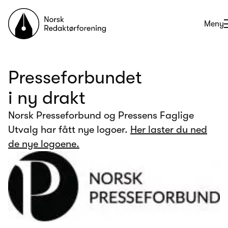
Til forsiden
Åpne
Meny
Presseforbundet
i ny drakt
Norsk Presseforbund og Pressens Faglige
Utvalg har fått nye logoer.
Her laster du ned
de nye logoene.