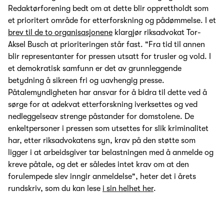
Redaktørforening bedt om at dette blir opprettholdt som
et prioritert område for etterforskning og pådømmelse. I et
brev til de to organisasjonene
klargjør riksadvokat Tor-
Aksel Busch at prioriteringen står fast. "Fra tid til annen
blir representanter for pressen utsatt for trusler og vold. I
et demokratisk samfunn er det av grunnleggende
betydning å sikreen fri og uavhengig presse.
Påtalemyndigheten har ansvar for å bidra til dette ved å
sørge for at adekvat etterforskning iverksettes og ved
nedleggelseav strenge påstander for domstolene. De
enkeltpersoner i pressen som utsettes for slik kriminalitet
har, etter riksadvokatens syn, krav på den støtte som
ligger i at arbeidsgiver tar belastningen med å anmelde og
kreve påtale, og det er således intet krav om at den
forulempede slev inngir anmeldelse", heter det i årets
rundskriv, som du kan lese
i sin helhet her
.