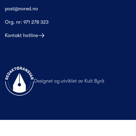
post@nored.no
Org. nr:
971 278 323
Kontakt hotline
Til forsiden
Designet og utviklet av
Kult Byrå