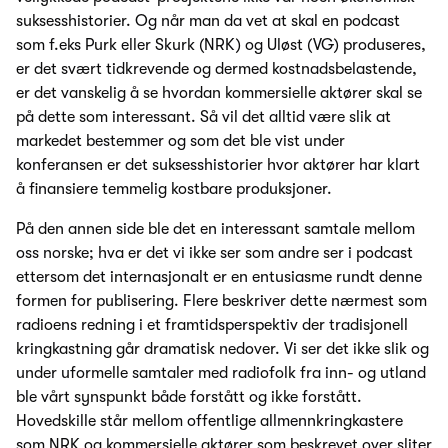
suksesshistorier. Og når man da vet at skal en podcast
som f.eks Purk eller Skurk (NRK) og Uløst (VG) produseres,
er det svært tidkrevende og dermed kostnadsbelastende,
er det vanskelig å se hvordan kommersielle aktører skal se
på dette som interessant. Så vil det alltid være slik at
markedet bestemmer og som det ble vist under
konferansen er det suksesshistorier hvor aktører har klart
å finansiere temmelig kostbare produksjoner.
På den annen side ble det en interessant samtale mellom
oss norske; hva er det vi ikke ser som andre ser i podcast
ettersom det internasjonalt er en entusiasme rundt denne
formen for publisering. Flere beskriver dette nærmest som
radioens redning i et framtidsperspektiv der tradisjonell
kringkastning går dramatisk nedover. Vi ser det ikke slik og
under uformelle samtaler med radiofolk fra inn- og utland
ble vårt synspunkt både forstått og ikke forstått.
Hovedskille står mellom offentlige allmennkringkastere
som NRK og kommersielle aktører som beskrevet over sliter