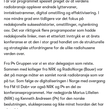
I år var programmet spesielt preget av at verdens
radiobransje opplever endrede lyttervaner,
inntektsstrømmer, digital omstilling og effektivisering. I
noe mindre grad enn tidligere var det fokus på
redaksjonelle suksesshistorier, omstillinger, nytenkning
osv. Det var riktignok flere programposter som hadde
redaksjonelle linker, men et etterlatt inntrykk er at årets
konferanse er at den i stor grad handlet om de strukturelle
og strategiske utfordringene for de ulike radiohusene
verden over.
Fra P4 Gruppen var vi en stor delegasjon som reiste.
Sammen med kolleger fra NRK og RadioNorge (Bauer) var
det på mange måter en samlet norsk radiobransje som var
på tur. Som følge av digitaliseringen i Norge med overgang
fra FM til Dab+ var også NRK og P4 en del av
konferanseprogrammet. Her redegjorde Marius Lillelien
(NRK) og Kenneth Andresen (P4) for den norske
beslutningen, slukkeprosess og ikke minst hvordan det har