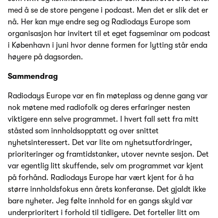
med å se de store pengene i podcast. Men det er slik det er
nå. Her kan mye endre seg og Radiodays Europe som
organisasjon har invitert til et eget fagseminar om podcast
i København i juni hvor denne formen for lytting står enda
høyere på dagsorden.
Sammendrag
Radiodays Europe var en fin møteplass og denne gang var
nok møtene med radiofolk og deres erfaringer nesten
viktigere enn selve programmet. I hvert fall sett fra mitt
ståsted som innholdsopptatt og over snittet
nyhetsinteressert. Det var lite om nyhetsutfordringer,
prioriteringer og framtidstanker, utover nevnte sesjon. Det
var egentlig litt skuffende, selv om programmet var kjent
på forhånd. Radiodays Europe har vært kjent for å ha
større innholdsfokus enn årets konferanse. Det gjaldt ikke
bare nyheter. Jeg følte innhold for en gangs skyld var
underprioritert i forhold til tidligere. Det forteller litt om