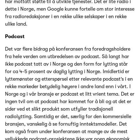
har mottatt støtte til å utvikle tjenester. Det er lite radio i
dette i Norge, men Google kunne fortelle om stor interesse
fra radioredaksjoner i en rekke ulike selskaper i en rekke
ulike land.
Podcast
Det var flere bidrag på konferansen fra foredragsholdere
fra hele verden om utbredelsen av podcast. Så langt har
ikke podcast tatt av i Norge og den form for lytting står
for ca 4-5 prosent av daglig lytting i Norge. Imidlertid er
lyttemønster og etterspørsel etter relevante podcast’s i en
rekke markeder betydelig høyere i andre land enn i vårt. I
Norge og i vår bransje er podcast et litt vrient tema. Det er
ingen tvil om at podcast har kommet for å bli og at det er
sider ved et slikt produkt som utfyller tradisjonell
radiolytting. Samtidig er det, særlig for den kommersielle
bransjen, vanskelig å se fornuftig inntektsmodeller. Det
kom også fram under konferansen at mange av de mest
vellykkede podcast-prosjektene ikke var noen økonomisk