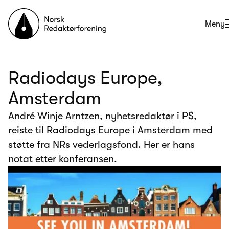
Til forsiden
Åpne
Meny
Radiodays Europe,
Amsterdam
André Winje Arntzen, nyhetsredaktør i P$,
reiste til Radiodays Europe i Amsterdam med
støtte fra NRs vederlagsfond. Her er hans
notat etter konferansen.