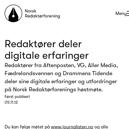
Til forsiden
Åpne
Meny
Redaktører deler
digitale erfaringer
Redaktører fra Aftenposten, VG, Aller Media,
Fædrelandsvennen og Drammens Tidende
deler sine digitale erfaringer og utfordringer
på Norsk Redaktørforenings høstmøte.
Først publisert
05.11.12
Du kan følge møtet på
www.journalisten.no
og alle