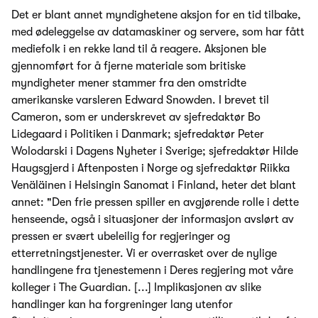
Det er blant annet myndighetene aksjon for en tid tilbake,
med ødeleggelse av datamaskiner og servere, som har fått
mediefolk i en rekke land til å reagere. Aksjonen ble
gjennomført for å fjerne materiale som britiske
myndigheter mener stammer fra den omstridte
amerikanske varsleren Edward Snowden. I brevet til
Cameron, som er underskrevet av sjefredaktør Bo
Lidegaard i Politiken i Danmark; sjefredaktør Peter
Wolodarski i Dagens Nyheter i Sverige; sjefredaktør Hilde
Haugsgjerd i Aftenposten i Norge og sjefredaktør Riikka
Venäläinen i Helsingin Sanomat i Finland, heter det blant
annet: "Den frie pressen spiller en avgjørende rolle i dette
henseende, også i situasjoner der informasjon avslørt av
pressen er svært ubeleilig for regjeringer og
etterretningstjenester. Vi er overrasket over de nylige
handlingene fra tjenestemenn i Deres regjering mot våre
kolleger i The Guardian. [...] Implikasjonen av slike
handlinger kan ha forgreninger lang utenfor