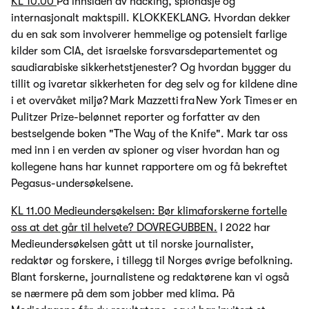
KL 10.00
På innsiden av hacking, spionasje og
internasjonalt maktspill. KLOKKEKLANG. Hvordan dekker
du en sak som involverer hemmelige og potensielt farlige
kilder som CIA, det israelske forsvarsdepartementet og
saudiarabiske sikkerhetstjenester? Og hvordan bygger du
tillit og ivaretar sikkerheten for deg selv og for kildene dine
i et overvåket miljø? Mark Mazzetti fra New York Times er en
Pulitzer Prize-belønnet reporter og forfatter av den
bestselgende boken "The Way of the Knife". Mark tar oss
med inn i en verden av spioner og viser hvordan han og
kollegene hans har kunnet rapportere om og få bekreftet
Pegasus-undersøkelsene.
KL 11.00 Medieundersøkelsen: Bør klimaforskerne fortelle
oss at det går til helvete? DOVREGUBBEN.
I 2022 har
Medieundersøkelsen gått ut til norske journalister,
redaktør og forskere, i tillegg til Norges øvrige befolkning.
Blant forskerne, journalistene og redaktørene kan vi også
se nærmere på dem som jobber med klima. På