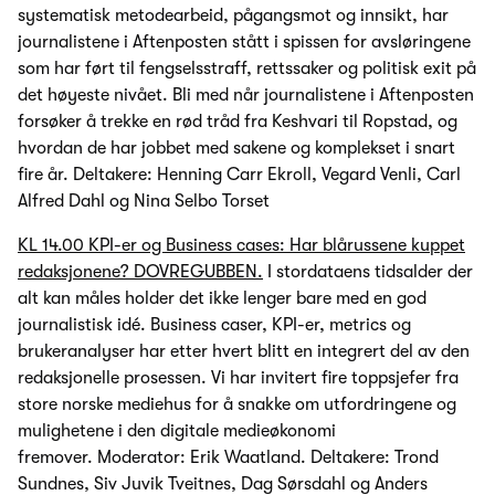
systematisk metodearbeid, pågangsmot og innsikt, har
journalistene i Aftenposten stått i spissen for avsløringene
som har ført til fengselsstraff, rettssaker og politisk exit på
det høyeste nivået. Bli med når journalistene i Aftenposten
forsøker å trekke en rød tråd fra Keshvari til Ropstad, og
hvordan de har jobbet med sakene og komplekset i snart
fire år. Deltakere: Henning Carr Ekroll, Vegard Venli, Carl
Alfred Dahl og Nina Selbo Torset
KL 14.00 KPI-er og Business cases: Har blårussene kuppet
redaksjonene? DOVREGUBBEN.
I stordataens tidsalder der
alt kan måles holder det ikke lenger bare med en god
journalistisk idé. Business caser, KPI-er, metrics og
brukeranalyser har etter hvert blitt en integrert del av den
redaksjonelle prosessen. Vi har invitert fire toppsjefer fra
store norske mediehus for å snakke om utfordringene og
mulighetene i den digitale medieøkonomi
fremover. Moderator: Erik Waatland. Deltakere: Trond
Sundnes, Siv Juvik Tveitnes, Dag Sørsdahl og Anders