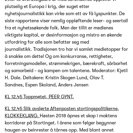
plutselig et Europa i krig, der suget etter
nyhetsjournalistikk kan virke som ett av få lyspunkter. De
siste rapportene viser nemlig oppløftende leser- og seertall
fra et nyhetssøkende folk. Men der tillit er medienes
viktigste kapital, er desinformasjon og mistro en økende
utfordring for alle som befatter seg med
journalistikk. Tradisjonen tro har vi samlet medietopper for
å snakke om dette! Og om konkurranse, rettigheter,
forretningsmodeller, strømmekrigen, bærekraft, sårbarhet
og samarbeid - og kampen om talentene. Moderator: Kjetil
H. Dale. Deltakere: Kristin Skogen Lund, Olav T.
Sandnes, Espen Skoland, Anders Jensen
KL 12.45 Toppmøtet, PEER GYNT.
KL 12.45 Slik avslørte Aftenposten stortingspolitikerne,
KLOKKEKLANG.
Høsten 2018 åpnes et skap i maktens
korridorer på Stortinget. I årene som følger begynner
haugen av beinrester å tårnes opp. Med blant annet