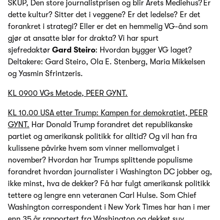
SKUP, Den store journalistprisen og blir Årets Mediehus? Er
dette kultur? Sitter det i veggene? Er det ledelse? Er det
forankret i strategi? Eller er det en hemmelig VG-ånd som
gjør at ansatte blør for drakta? Vi har spurt
sjefredaktør
Gard Steiro
: Hvordan bygger VG laget?
Deltakere: Gard Steiro, Ola E. Stenberg, Maria Mikkelsen
og Yasmin Sfrintzeris.
KL 0900 VGs Metode, PEER GYNT.
KL 10.00 USA etter Trump: Kampen for demokratiet, PEER
GYNT.
Har Donald Trump forandret det republikanske
partiet og amerikansk politikk for alltid? Og vil han fra
kulissene påvirke hvem som vinner mellomvalget i
november? Hvordan har Trumps splittende populisme
forandret hvordan journalister i Washington DC jobber og,
ikke minst, hva de dekker? Få har fulgt amerikansk politikk
tettere og lengre enn veteranen Carl Hulse. Som Chief
Washington correspondent i New York Times har han i mer
enn 35 år rapportert fra Washington og dekket syv