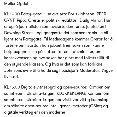
Møller Opdahl.
KL 14.00 Party-gate: Hun avslørte Boris Johnson. PEER
GYNT.
Pippa Crerar er politisk redaktør i Daily Mirror. Hun
er også journalisten som avslørte den første julefesten i
Downing Street - og igangsatte det som senere skulle bli
kjent som Partygate. Til Mediedagene kommer Crerar for å
fortelle om hvordan hun jobbet frem saken som kunne
bety begynnelsen på slutten for en statsminister, om
konsekvensene og hva saken har gjort med folkets tillit til
den styrende klassen. Og hva er det som kan forklare
Johnsons evne til å holde seg i posisjon? Moderator: Yngve
Kvistad.
KL 15.00 Digitale vitnesbyrd og open-source: Kampen om
sannheten i Ukraina-krigen. KLOKKEKLANG.
Kampen om
sannheten i Ukraina-krigen har vist hvor viktig kunnskap
om såkalte open-source intelligence-metoder (OSInt) og
digitale verktøy er i den moderne