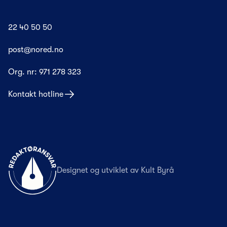
22 40 50 50
post@nored.no
Org. nr:
971 278 323
Kontakt hotline
Til forsiden
Designet og utviklet av
Kult Byrå