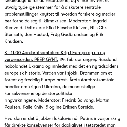
Mediedagene får du resultatene, og vi har invitert et
utvalg tydelige stemmer for å diskutere sentrale
problemstillinger knyttet til hvordan forskere og medier
bør forholde seg til klimakrisen. Moderator: Ingerid
Stenvold. Deltakere: Kikki Flesche Kleiven, Nils Chr.
Stenseth, Jon Hustad, Frøy Gudbrandsen og Erik
Knudsen.
KL 11.00 Aarebrotsamtalen: Krig i Europa og en ny
verdensorden. PEER GYNT.
24. februar angrep Russland
nabolandet Ukraina og innledet med det en ny tidsalder i
europeisk historie. Verden var i sjokk. Drømmen om et
forent og fredelig Europa brast. Årets Aarebrotsamtale
handler om krigen i Ukraina, de menneskelige
konsekvensene og de storpolitiske
ringvirkningene. Moderator: Fredrik Solvang. Martin
Paulsen, Kalle Kniivilä og Ine Eriksen Søreide.
Hvordan er det å jobbe i lokalavis når Putins invasjonskrig
får direkte konsekvenser for dagliglivet i tettstedet man