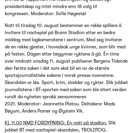
presidentskap og intet mindre enn 18 valg til
kongressen. Moderator: Sofie Høgestøl
Natt til tirsdag 10. august bestemmer en rekke spillere å
invitere til nachspiel på Brann Stadion etter en bedre
middag med lagkameratene i sentrum. Med seg inviterer
de en rekke gjester, i hovedsak unge kvinner, som blir med
på festen. Dagen etter begynner ryktene å gå. Én time
over midnatt onsdag 11. august publiserer Bergens Tidende
den første saken i det som skal bli en av de største
sportsjournalistiske sakene i norsk presse noensinne.
Skandalen er løs. Sport, krim, sladder og rykter. Slik jobbet
journalistene i BT-sporten med saken som ble sitert verden
rundt da nyheten sprakk sensommeren
2021. Moderator: Jeannette Platou. Deltakere: Mads
Bøyum, Anders Pamer og Øystein Vik.
KL 11.00 NMD FORDYPNING: En natt på stadion.
Slik
jobbet BT med nachspiel-skandalen, TROLDTOG.