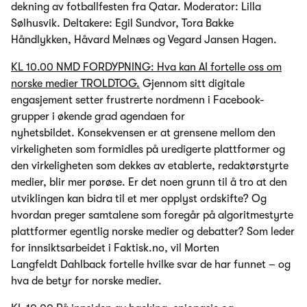
dekning av fotballfesten fra Qatar. Moderator: Lilla
Sølhusvik. Deltakere: Egil Sundvor, Tora Bakke
Håndlykken, Håvard Melnæs og Vegard Jansen Hagen.
KL 10.00 NMD FORDYPNING: Hva kan AI fortelle oss om
norske medier TROLDTOG.
Gjennom sitt digitale
engasjement setter frustrerte nordmenn i Facebook-
grupper i økende grad agendaen for
nyhetsbildet. Konsekvensen er at grensene mellom den
virkeligheten som formidles på uredigerte plattformer og
den virkeligheten som dekkes av etablerte, redaktørstyrte
medier, blir mer porøse. Er det noen grunn til å tro at den
utviklingen kan bidra til et mer opplyst ordskifte? Og
hvordan preger samtalene som foregår på algoritmestyrte
plattformer egentlig norske medier og debatter? Som leder
for innsiktsarbeidet i Faktisk.no, vil Morten
Langfeldt Dahlback fortelle hvilke svar de har funnet – og
hva de betyr for norske medier.