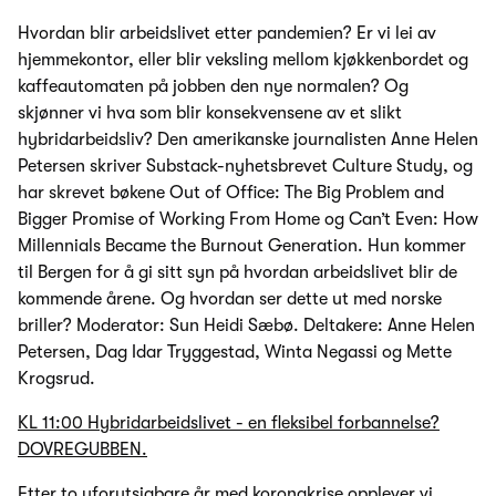
Hvordan blir arbeidslivet etter pandemien? Er vi lei av
hjemmekontor, eller blir veksling mellom kjøkkenbordet og
kaffeautomaten på jobben den nye normalen? Og
skjønner vi hva som blir konsekvensene av et slikt
hybridarbeidsliv? Den amerikanske journalisten Anne Helen
Petersen skriver Substack-nyhetsbrevet Culture Study, og
har skrevet bøkene Out of Office: The Big Problem and
Bigger Promise of Working From Home og Can’t Even: How
Millennials Became the Burnout Generation. Hun kommer
til Bergen for å gi sitt syn på hvordan arbeidslivet blir de
kommende årene. Og hvordan ser dette ut med norske
briller? Moderator: Sun Heidi Sæbø. Deltakere: Anne Helen
Petersen, Dag Idar Tryggestad, Winta Negassi og Mette
Krogsrud.
KL 11:00 Hybridarbeidslivet - en fleksibel forbannelse?
DOVREGUBBEN.
Etter to uforutsigbare år med koronakrise opplever vi