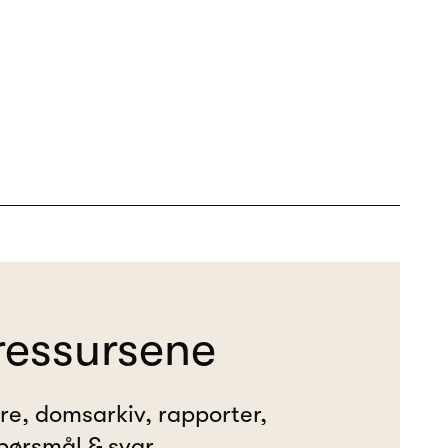
ressursene
ere, domsarkiv, rapporter,
pørsmål & svar