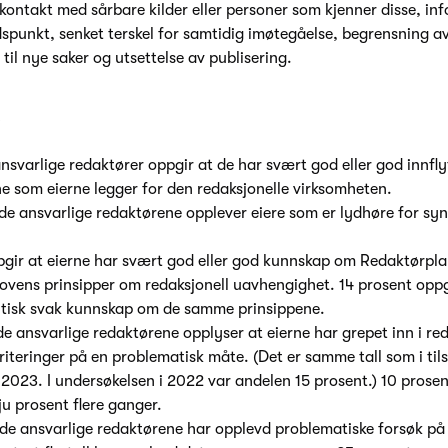
kontakt med sårbare kilder eller personer som kjenner disse, i
dspunkt, senket terskel for samtidig imøtegåelse, begrensning av
til nye saker og utsettelse av publisering.
.
ansvarlige redaktører oppgir at de har svært god eller god innfly
 som eierne legger for den redaksjonelle virksomheten.
de ansvarlige redaktørene opplever eiere som er lydhøre for sy
pgir at eierne har svært god eller god kunnskap om Redaktørpl
vens prinsipper om redaksjonell uavhengighet. 14 prosent oppgi
 kritisk svak kunnskap om de samme prinsippene.
de ansvarlige redaktørene opplyser at eierne har grepet inn i re
riteringer på en problematisk måte. (Det er samme tall som i ti
 2023. I undersøkelsen i 2022 var andelen 15 prosent.) 10 prose
ju prosent flere ganger.
de ansvarlige redaktørene har opplevd problematiske forsøk på 