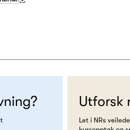
rten her.
vning?
Utforsk 
t
Let i NRs veiled
kursopptak og s