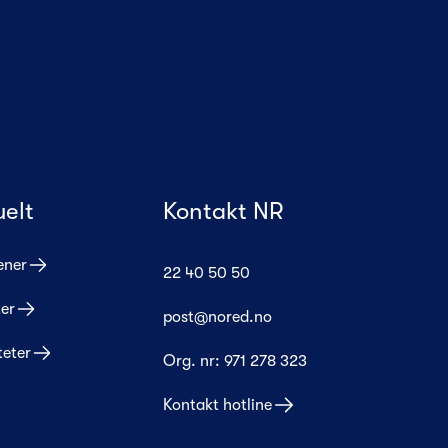
uelt
Kontakt NR
ener
22 40 50 50
er
post@nored.no
teter
Org. nr:
971 278 323
Kontakt hotline