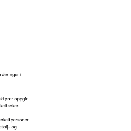
rderinger i
ktører oppgir
keltsaker.
enkeltpersoner
talj- og