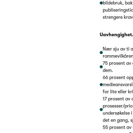
bildebruk, bak
publiseringsti
strengere krav 
Uavhengighet
Nær sju av ti 
rammevilkårene
75 prosent av 
dem.
66 prosent op
medieansvarslo
for lite eller
17 prosent av 
prosesser/prio
undersøkelse i
det en gang, s
55 prosent av 