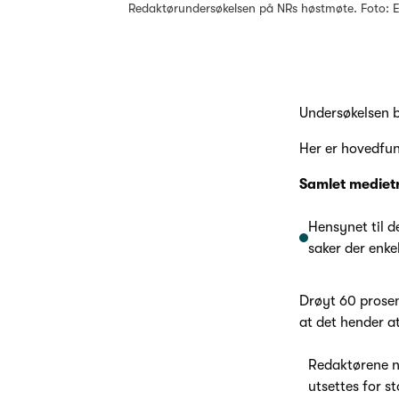
Redaktørundersøkelsen på NRs høstmøte. Foto: 
Undersøkelsen 
Her er hovedfu
Samlet mediet
Hensynet til d
saker der enke
Drøyt 60 prosen
at det hender a
Redaktørene ne
utsettes for s