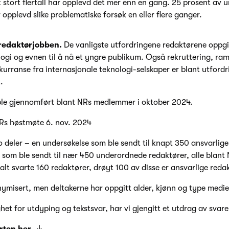
 stort flertall har opplevd det mer enn en gang. 25 prosent av
 opplevd slike problematiske forsøk en eller flere ganger.
 redaktørjobben.
De vanligste utfordringene redaktørene oppgir 
ogi og evnen til å nå et yngre publikum. Også rekruttering, ram
nkurranse fra internasjonale teknologi-selskaper er blant utford
.
ble gjennomført blant NRs medlemmer i oktober 2024.
Rs høstmøte 6. nov. 2024
o deler – en undersøkelse som ble sendt til knapt 350 ansvarlig
 som ble sendt til nær 450 underordnede redaktører, alle blant
lt svarte 160 redaktører, drøyt 100 av disse er ansvarlige redak
ymisert, men deltakerne har oppgitt alder, kjønn og type medi
het for utdyping og tekstsvar, har vi gjengitt et utdrag av svar