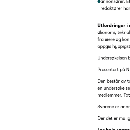
annonsører. Et
redaktører har
Utfordringer i
økonomi, teknol
fra eiere og ko
oppgis hyppigst
Undersøkelsen 
Presentert på N
Den består av t
en undersøkelse
medlemmer. Tota
Svarene er anon
Der det er mulig