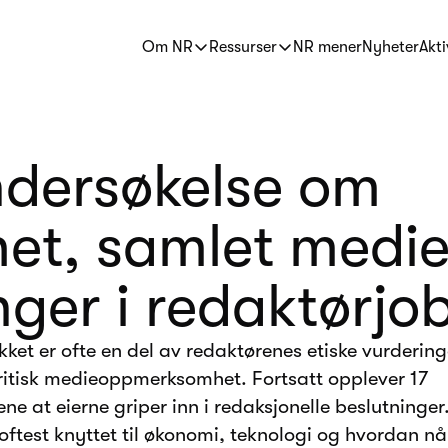
Om NR
Ressurser
NR mener
Nyheter
Akti
dersøkelse om
et, samlet medie
nger i redaktørjo
ket er ofte en del av redaktørenes etiske vurderinge
kritisk medieoppmerksomhet. Fortsatt opplever 17
e at eierne griper inn i redaksjonelle beslutninger
oftest knyttet til økonomi, teknologi og hvordan nå