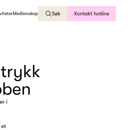
Søk
Kontakt hotline
viteter
Medlemskap
trykk
bben
r i
.
 et