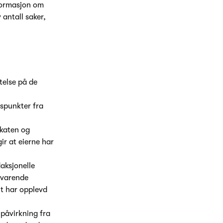
nformasjon om
 antall saker,
telse på de
nspunkter fra
akaten og
r at eierne har
daksjonelle
lsvarende
nt har opplevd
påvirkning fra