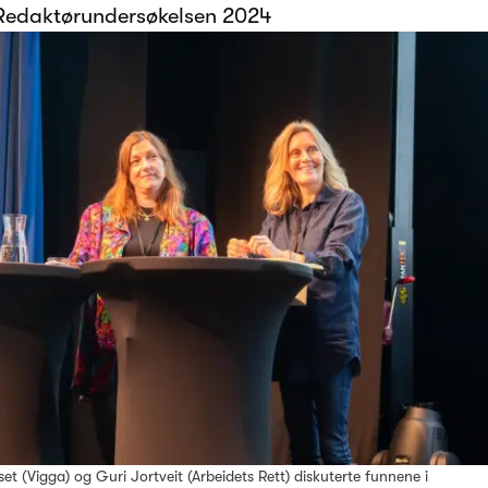
i Redaktørundersøkelsen 2024
et (Vigga) og Guri Jortveit (Arbeidets Rett) diskuterte funnene i