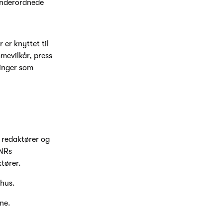
 underordnede
er knyttet til
mevilkår, press
ringer som
e redaktører og
 NRs
tører.
ehus.
ene.