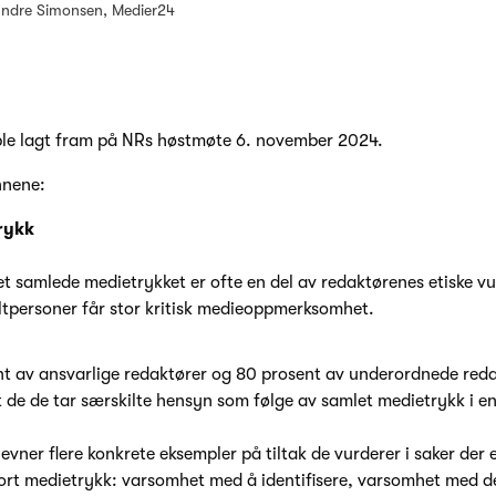
Endre Simonsen, Medier24
ble lagt fram på NRs høstmøte 6. november 2024.
nnene:
rykk
et samlede medietrykket er ofte en del av redaktørenes etiske vu
ltpersoner får stor kritisk medieoppmerksomhet.
t av ansvarlige redaktører og 80 prosent av underordnede reda
t de de tar særskilte hensyn som følge av samlet medietrykk i en
vner flere konkrete eksempler på tiltak de vurderer i saker der 
tort medietrykk: varsomhet med å identifisere, varsomhet med de