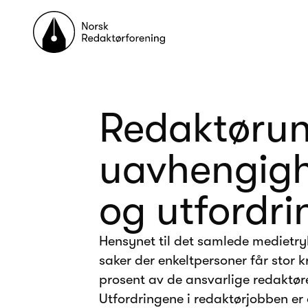
Til forsiden
Redaktørun
uavhengigh
og utfordri
Hensynet til det samlede medietryk
saker der enkeltpersoner får stor 
prosent av de ansvarlige redaktøren
Utfordringene i redaktørjobben er 