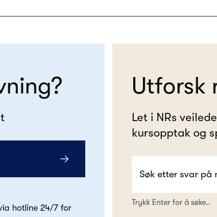
vning?
Utforsk 
t
Let i NRs veiled
kursopptak og s
Trykk Enter for å søke..
 via hotline 24/7 for