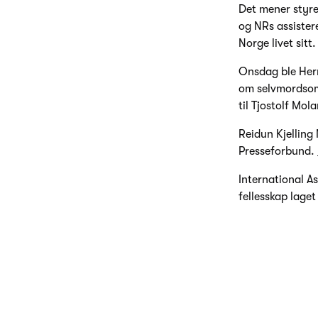
Det mener styre
og NRs assister
Norge livet sitt.
Onsdag ble Herr
om selvmordsomt
til Tjostolf Mol
Reidun Kjelling
Presseforbund.
International A
fellesskap lage