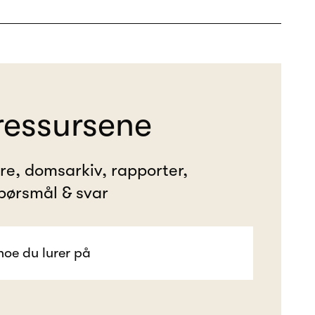
ressursene
ere, domsarkiv, rapporter,
pørsmål & svar