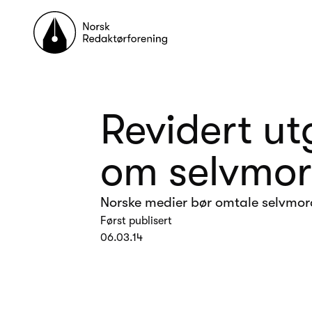
Til forsiden
Revidert ut
om selvmo
Norske medier bør omtale selvmord
Først publisert
06.03.14