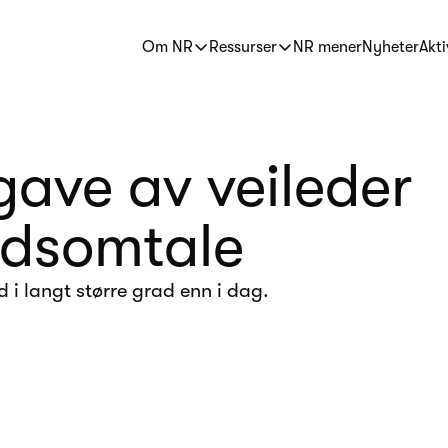
Om NR
Ressurser
NR mener
Nyheter
Akti
gave av veileder
rdsomtale
 i langt større grad enn i dag.