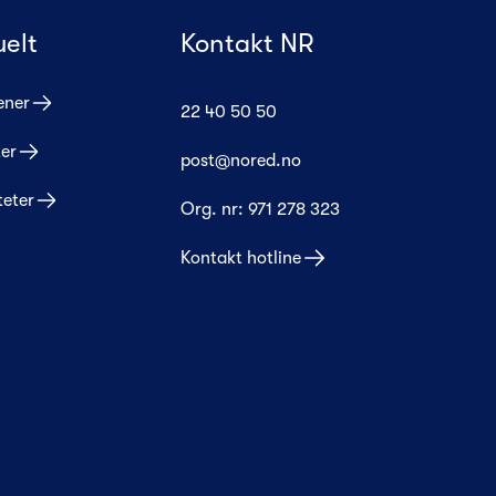
uelt
Kontakt NR
ener
22 40 50 50
er
post@nored.no
teter
Org. nr:
971 278 323
Kontakt hotline