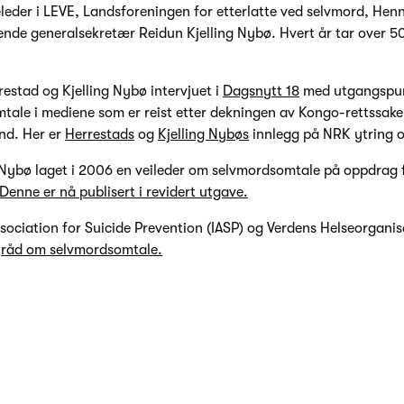
leder i LEVE, Landsforeningen for etterlatte ved selvmord, Hen
ende generalsekretær Reidun Kjelling Nybø. Hvert år tar over 5
estad og Kjelling Nybø intervjuet i
Dagsnytt 18
med utgangspun
ale i mediene som er reist etter dekningen av Kongo-rettssake
and. Her er
Herrestads
og
Kjelling Nybøs
innlegg på NRK ytring 
 Nybø laget i 2006 en veileder om selvmordsomtale på oppdrag 
Denne er nå publisert i revidert utgave.
ssociation for Suicide Prevention (IASP) og Verdens Helseorganis
t
råd om selvmordsomtale.