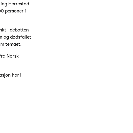
ning Herrestad
00 personer i
kt i debatten
n og dødsfallet
om temaet.
fra Norsk
asjon har i