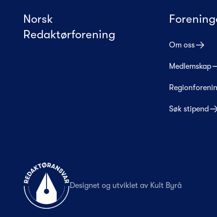
Norsk
Forening
Redaktørforening
Om oss
Medlemskap
Regionforeni
Søk stipend
Til forsiden
Designet og utviklet av
Kult Byrå