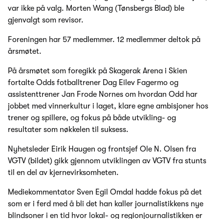
var ikke på valg. Morten Wang (Tønsbergs Blad) ble
gjenvalgt som revisor.
Foreningen har 57 medlemmer. 12 medlemmer deltok på
årsmøtet.
På årsmøtet som foregikk på Skagerak Arena i Skien
fortalte Odds fotballtrener Dag Eilev Fagermo og
assistenttrener Jan Frode Nornes om hvordan Odd har
jobbet med vinnerkultur i laget, klare egne ambisjoner hos
trener og spillere, og fokus på både utvikling- og
resultater som nøkkelen til suksess.
Nyhetsleder Eirik Haugen og frontsjef Ole N. Olsen fra
VGTV (bildet) gikk gjennom utviklingen av VGTV fra stunts
til en del av kjernevirksomheten.
Mediekommentator Sven Egil Omdal hadde fokus på det
som er i ferd med å bli det han kaller journalistikkens nye
blindsoner i en tid hvor lokal- og regionjournalistikken er