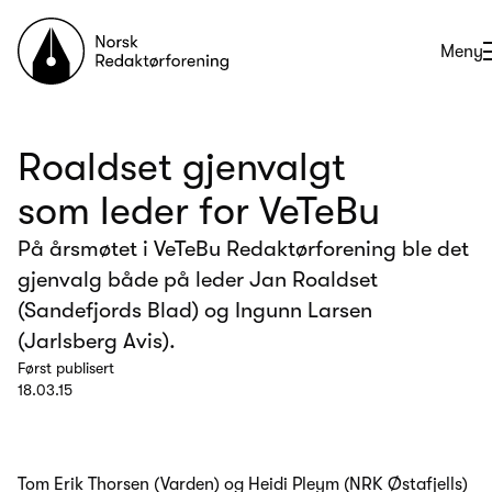
Til forsiden
Åpne
Meny
Roaldset gjenvalgt
som leder for VeTeBu
På årsmøtet i VeTeBu Redaktørforening ble det
gjenvalg både på leder Jan Roaldset
(Sandefjords Blad) og Ingunn Larsen
(Jarlsberg Avis).
Først publisert
18.03.15
Tom Erik Thorsen (Varden) og Heidi Pleym (NRK Østafjells)