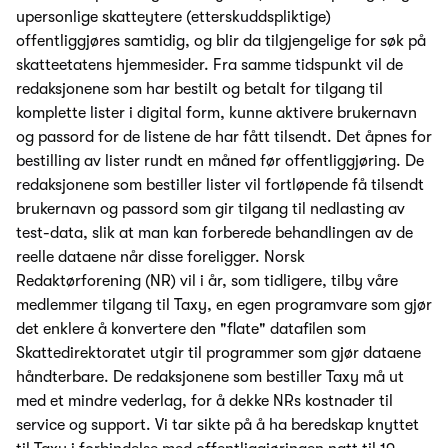
upersonlige skatteytere (etterskuddspliktige)
offentliggjøres samtidig, og blir da tilgjengelige for søk på
skatteetatens hjemmesider. Fra samme tidspunkt vil de
redaksjonene som har bestilt og betalt for tilgang til
komplette lister i digital form, kunne aktivere brukernavn
og passord for de listene de har fått tilsendt. Det åpnes for
bestilling av lister rundt en måned før offentliggjøring. De
redaksjonene som bestiller lister vil fortløpende få tilsendt
brukernavn og passord som gir tilgang til nedlasting av
test-data, slik at man kan forberede behandlingen av de
reelle dataene når disse foreligger. Norsk
Redaktørforening (NR) vil i år, som tidligere, tilby våre
medlemmer tilgang til Taxy, en egen programvare som gjør
det enklere å konvertere den "flate" datafilen som
Skattedirektoratet utgir til programmer som gjør dataene
håndterbare. De redaksjonene som bestiller Taxy må ut
med et mindre vederlag, for å dekke NRs kostnader til
service og support. Vi tar sikte på å ha beredskap knyttet