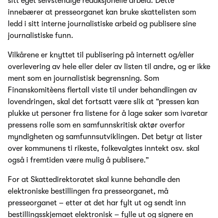
sitt eget selvstendige redaksjonelle arbeid. Dette
innebærer at presseorganet kan bruke skattelisten som
ledd i sitt interne journalistiske arbeid og publisere sine
journalistiske funn.
Vilkårene er knyttet til publisering på internett og/eller
overlevering av hele eller deler av listen til andre, og er ikke
ment som en journalistisk begrensning. Som
Finanskomitèens flertall viste til under behandlingen av
lovendringen, skal det fortsatt være slik at ”pressen kan
plukke ut personer fra listene for å lage saker som ivaretar
pressens rolle som en samfunnskritisk aktør overfor
myndigheten og samfunnsutviklingen. Det betyr at lister
over kommunens ti rikeste, folkevalgtes inntekt osv. skal
også i fremtiden være mulig å publisere.”
For at Skattedirektoratet skal kunne behandle den
elektroniske bestillingen fra presseorganet, må
presseorganet – etter at det har fylt ut og sendt inn
bestillingsskjemaet elektronisk – fylle ut og signere en