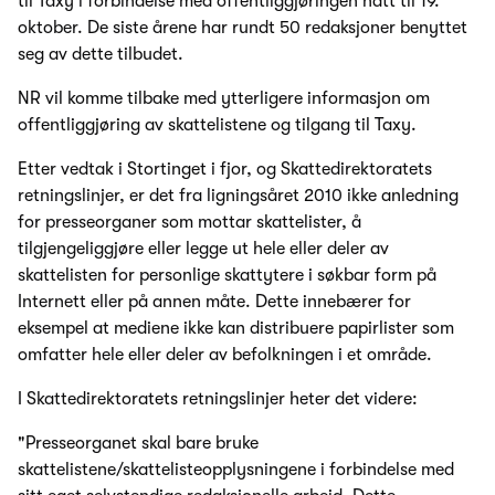
til Taxy i forbindelse med offentliggjøringen natt til 19.
oktober. De siste årene har rundt 50 redaksjoner benyttet
seg av dette tilbudet.
NR vil komme tilbake med ytterligere informasjon om
offentliggjøring av skattelistene og tilgang til Taxy.
Etter vedtak i Stortinget i fjor, og Skattedirektoratets
retningslinjer, er det fra ligningsåret 2010 ikke anledning
for presseorganer som mottar skattelister, å
tilgjengeliggjøre eller legge ut hele eller deler av
skattelisten for personlige skattytere i søkbar form på
Internett eller på annen måte. Dette innebærer for
eksempel at mediene ikke kan distribuere papirlister som
omfatter hele eller deler av befolkningen i et område.
I Skattedirektoratets retningslinjer heter det videre:
"Presseorganet skal bare bruke
skattelistene/skattelisteopplysningene i forbindelse med