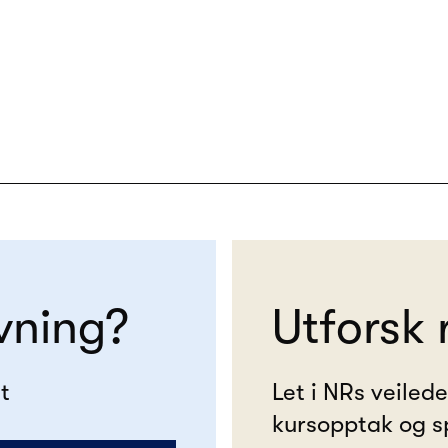
vning?
Utforsk 
t
Let i NRs veiled
kursopptak og s