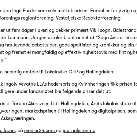
 Jan Inge Fardal som selv mottok prisen. Fardal er for øvrig reg
orenings regionforening, Vestafjelske Redaktørforening
r ut fem dager i uken og dekker primært Vik i sogn, Balestrand
ter kommune. Juryen uttaler blant annet at ”Sogn Avis er ei sær
isa har levande debattsider, gode spaltistar og kronikkar og ein 
rst og fremst ei mangfaldig og effektiv nyheitsavis med fint nyh
ng.”
ut hederlig omtale til Lokalavisa OPP og Hallingdølen.
k Ingolv Vevatne LLAs hederspris og Kvinnheringen fikk prisen f
idligere under landsmøtet ble følgende priser delt ut:
ris til Torunn Akersveen Lid i Hallingdølen, Årets lokalavisfoto ti
yværingen, markedsprisen til Hallingdølen og digitalprisen, som
g Askøyværingen.
lla.no
, på
medier24.com
og
journalisten.no