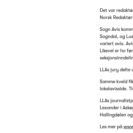
Det var redaktør
Norsk Redaktørf
Sogn Avis komme
Sogndal, og Lus
variert avis. Av
Likevel er ho fø
seksjonsinndeli
LLAs jury delte 
Samme kveld fik
lokalavisside. T
LLAs journalistp
Lexander i Askø
Hallingdølen o
Les mer på
www.