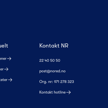
uelt
Kontakt NR
ener
22 40 50 50
er
post@nored.no
teter
Org. nr:
971 278 323
Kontakt hotline