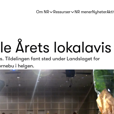
Om NR
Ressurser
NR mener
Nyheter
Akti
le Årets lokalavis
vis. Tildelingen fant sted under Landslaget for
ornebu i helgen.