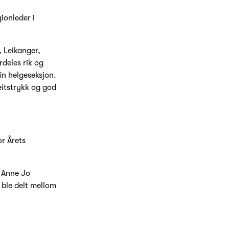
ionleder i
, Leikanger,
deles rik og
fin helgeseksjon.
eitstrykk og god
or Årets
l Anne Jo
 ble delt mellom