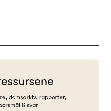
ressursene
ere, domsarkiv, rapporter,
pørsmål & svar