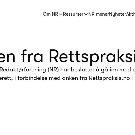
Om NR
Ressurser
NR mener
Nyheter
Akti
en fra Rettspraks
 Redaktørforening (NR) har besluttet å gå inn med 
terett, i forbindelse med anken fra Rettspraksis.no i