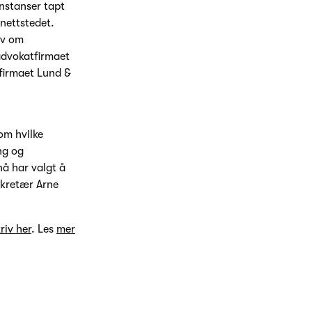
instanser tapt
nettstedet.
ov om
 advokatfirmaet
firmaet Lund &
om hvilke
ng og
nå har valgt å
sekretær Arne
riv her
. Les
mer