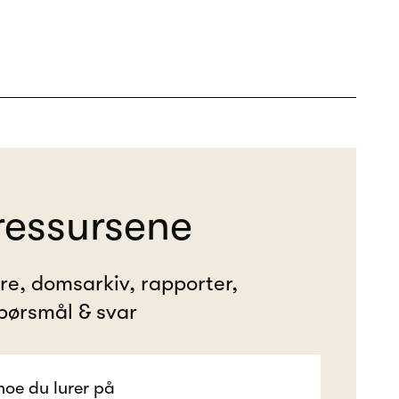
ressursene
ere, domsarkiv, rapporter,
pørsmål & svar