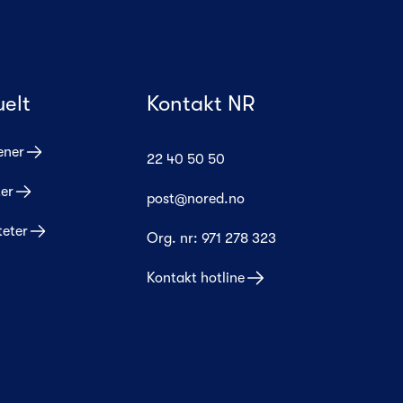
uelt
Kontakt NR
ener
22 40 50 50
er
post@nored.no
teter
Org. nr:
971 278 323
Kontakt hotline