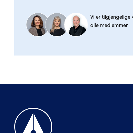
Vi er tilgjengelige
alle medlemmer
Til forsiden