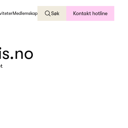
Søk
Kontakt hotline
viteter
Medlemskap
is.no
et