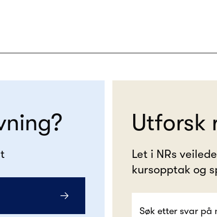
vning?
Utforsk 
t
Let i NRs veiled
kursopptak og s