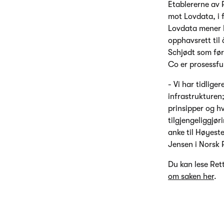
Etablererne av 
mot Lovdata, i 
Lovdata mener R
opphavsrett til
Schjødt som før
Co er prosessfu
- Vi har tidlige
infrastrukturen
prinsipper og hv
tilgjengeliggjør
anke til Høyeste
Jensen i Norsk 
Du kan lese Rett
om saken her
.