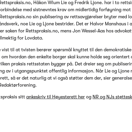
Rettspraksis.no, Håkon Wium Lie og Fredrik Ljone. har i to retts
forbindelse med sistnevntes krav om midlertidig forføyning mot 
ettspraksis.no sin publisering av rettsavgjørelser bryter med l
 åndsverk, noe Lie og Ljone bestrider. Det er Halvor Manshaus i
er saken for Rettspraksis.no, mens Jon Wessel-Aas hos advokat
llmektig for Lovdata.
re vist til at tvisten berører spørsmål knyttet til den demokratiske
; om hvordan den enkelte borger skal kunne holde seg orientert 
ilken praksis rettsstaten bygger på. Det dreier seg om publiseri
ing av i utgangspunktet offentlig informasjon. Når Lie og Ljone 
rett, så er det naturlig at vi også støtter dem der, sier general
Redaktørforening.
spraksis sitt
ankeskriv til Høyesterett her
og
NR og NJs støttesk