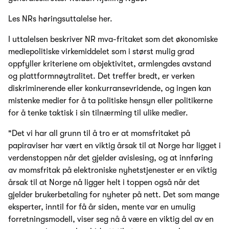
Les NRs høringsuttalelse her.
I uttalelsen beskriver NR mva-fritaket som det økonomiske
mediepolitiske virkemiddelet som i størst mulig grad
oppfyller kriteriene om objektivitet, armlengdes avstand
og plattformnøytralitet. Det treffer bredt, er verken
diskriminerende eller konkurransevridende, og ingen kan
mistenke medier for å ta politiske hensyn eller politikerne
for å tenke taktisk i sin tilnærming til ulike medier.
"Det vi har all grunn til å tro er at momsfritaket på
papiraviser har vært en viktig årsak til at Norge har ligget i
verdenstoppen når det gjelder avislesing, og at innføring
av momsfritak på elektroniske nyhetstjenester er en viktig
årsak til at Norge nå ligger helt i toppen også når det
gjelder brukerbetaling for nyheter på nett. Det som mange
eksperter, inntil for få år siden, mente var en umulig
forretningsmodell, viser seg nå å være en viktig del av en