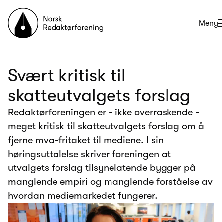
Til forsiden
Åpne
Meny
Svært kritisk til
skatteutvalgets forslag
Redaktørforeningen er - ikke overraskende -
meget kritisk til skatteutvalgets forslag om å
fjerne mva-fritaket til mediene. I sin
høringsuttalelse skriver foreningen at
utvalgets forslag tilsynelatende bygger på
manglende empiri og manglende forståelse av
hvordan mediemarkedet fungerer.