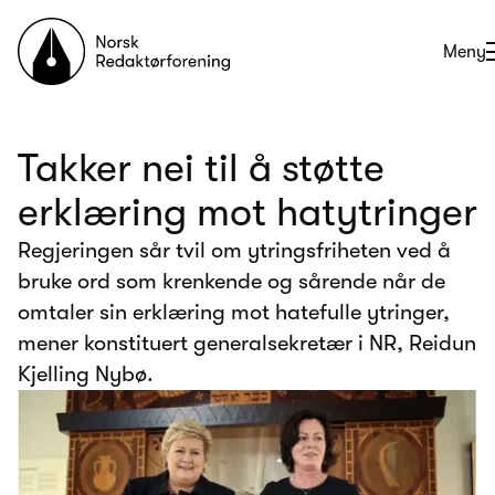
Til forsiden
Åpne
Meny
Takker nei til å støtte
erklæring mot hatytringer
Regjeringen sår tvil om ytringsfriheten ved å
bruke ord som krenkende og sårende når de
omtaler sin erklæring mot hatefulle ytringer,
mener konstituert generalsekretær i NR, Reidun
Kjelling Nybø.