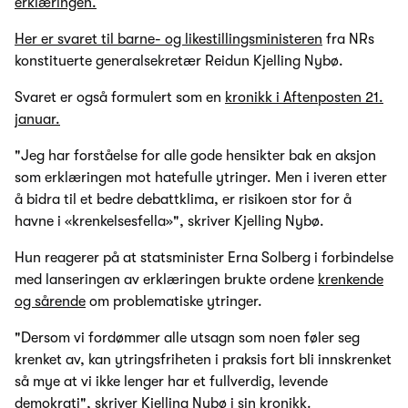
erklæringen.
Her er svaret til barne- og likestillingsministeren
fra NRs
konstituerte generalsekretær Reidun Kjelling Nybø.
Svaret er også formulert som en
kronikk i Aftenposten 21.
januar.
"Jeg har forståelse for alle gode hensikter bak en aksjon
som erklæringen mot hatefulle ytringer. Men i iveren etter
å bidra til et bedre debattklima, er risikoen stor for å
havne i «krenkelsesfella»", skriver Kjelling Nybø.
Hun reagerer på at statsminister Erna Solberg i forbindelse
med lanseringen av erklæringen brukte ordene
krenkende
og sårende
om problematiske ytringer.
"Dersom vi fordømmer alle utsagn som noen føler seg
krenket av, kan ytringsfriheten i praksis fort bli innskrenket
så mye at vi ikke lenger har et fullverdig, levende
demokrati", skriver Kjelling Nybø i sin kronikk.