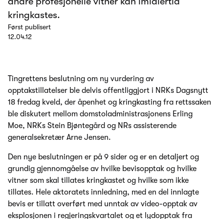
andre profesjonelle vitner kan imidlertid
kringkastes.
Først publisert
12.04.12
Tingrettens beslutning om ny vurdering av
opptakstillatelser ble delvis offentliggjort i NRKs Dagsnytt
18 fredag kveld, der åpenhet og kringkasting fra rettssaken
ble diskutert mellom domstoladministrasjonens Erling
Moe, NRKs Stein Bjøntegård og NRs assisterende
generalsekretær Arne Jensen.
Den nye beslutningen er på 9 sider og er en detaljert og
grundig gjennomgåelse av hvilke bevisopptak og hvilke
vitner som skal tillates kringkastet og hvilke som ikke
tillates. Hele aktoratets innledning, med en del innlagte
bevis er tillatt overført med unntak av video-opptak av
eksplosjonen i regjeringskvartalet og et lydopptak fra