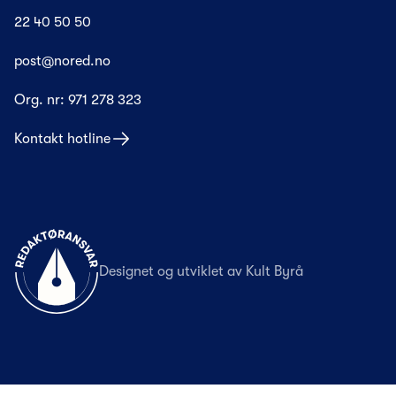
22 40 50 50
post@nored.no
Org. nr:
971 278 323
Kontakt hotline
Til forsiden
Designet og utviklet av
Kult Byrå