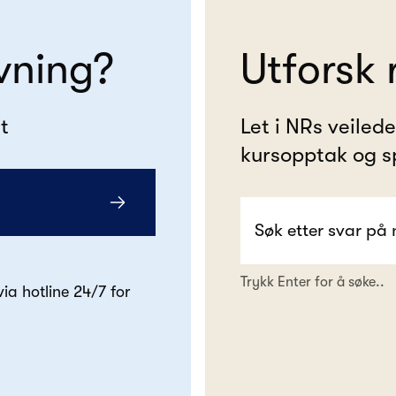
vning?
Utforsk 
t
Let i NRs veiled
kursopptak og s
Trykk Enter for å søke..
 via hotline 24/7 for