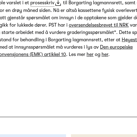
le varslet i et
prosesskriv
til Borgarting lagmannsrett, samt
or en drøy måned siden. Nå er altså kassettene fysisk overlever
satt gjenstår spørsmålet om innsyn i de opptakene som gjelder d
gikk for lukkede dører. PST har i
oversendelsesbrevet til NRK
vars
 starte arbeidet med å vurdere graderingsspørsmålet". Dette sp
nstand for behandling i Borgarting lagmannsrett, etter at
Høyeste
med at innsynsspørsmålet må vurderes i lys av
Den europeiske
nvensjonens (EMK) artikkel 10
. Les mer
her
og
her
.