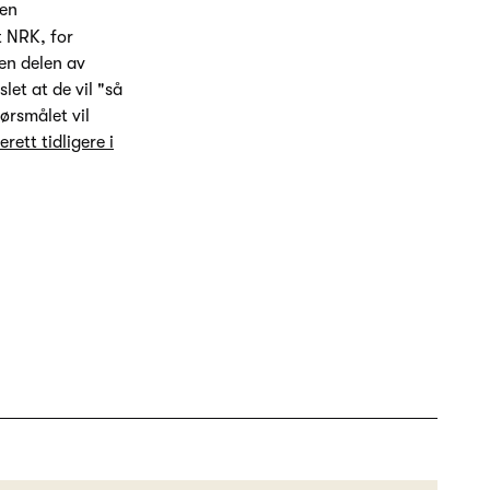
 en
t NRK, for
en delen av
let at de vil "så
ørsmålet vil
rett tidligere i