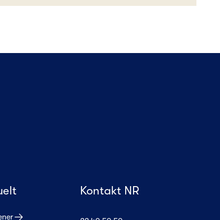
uelt
Kontakt NR
ener