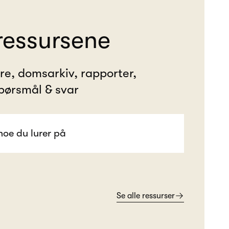
ressursene
ere, domsarkiv, rapporter,
pørsmål & svar
Se alle ressurser