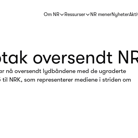
Om NR
Ressurser
NR mener
Nyheter
Akti
ptak oversendt N
) har nå oversendt lydbåndene med de ugraderte
 til NRK, som representerer mediene i striden om