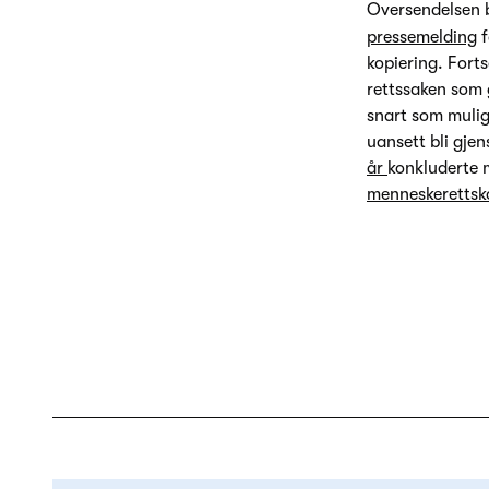
Oversendelsen b
pressemelding
f
kopiering. Fort
rettssaken som 
snart som mulig
uansett bli gje
år
konkluderte 
menneskerettsko