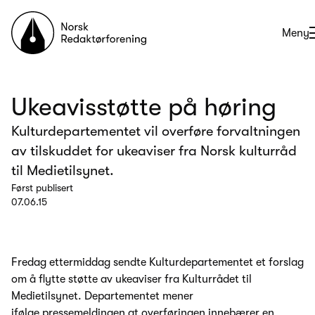
Til forsiden
Åpne
Meny
Ukeavisstøtte på høring
Kulturdepartementet vil overføre forvaltningen
av tilskuddet for ukeaviser fra Norsk kulturråd
til Medietilsynet.
Først publisert
07.06.15
Fredag ettermiddag sendte Kulturdepartementet et forslag
om å flytte støtte av ukeaviser fra Kulturrådet til
Medietilsynet. Departementet mener
ifølge
pressemeldingen
at overføringen innebærer en