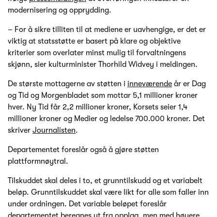
modernisering og opprydding.
– For å sikre tilliten til at mediene er uavhengige, er det er
viktig at statsstøtte er basert på klare og objektive
kriterier som overlater minst mulig til forvaltningens
skjønn, sier kulturminister Thorhild Widvey i meldingen.
De største mottagerne av støtten i
inneværende
år er Dag
og Tid og Morgenbladet som mottar 5,1 millioner kroner
hver. Ny Tid får 2,2 millioner kroner, Korsets seier 1,4
millioner kroner og Medier og ledelse 700.000 kroner. Det
skriver
Journalisten
.
Departementet foreslår også å gjøre støtten
plattformnøytral.
Tilskuddet skal deles i to, et grunntilskudd og et variabelt
beløp. Grunntilskuddet skal være likt for alle som faller inn
under ordningen. Det variable beløpet foreslår
departementet beregnes ut fra opplag, men med høyere