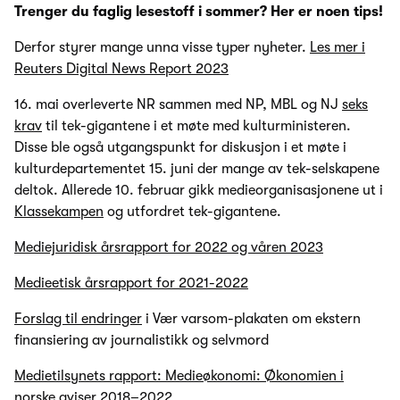
Trenger du faglig lesestoff i sommer? Her er noen tips!
Derfor styrer mange unna visse typer nyheter.
Les mer i
Reuters Digital News Report 2023
16. mai overleverte NR sammen med NP, MBL og NJ
seks
krav
til tek-gigantene i et møte med kulturministeren.
Disse ble også utgangspunkt for diskusjon i et møte i
kulturdepartementet 15. juni der mange av tek-selskapene
deltok. Allerede 10. februar gikk medieorganisasjonene ut i
Klassekampen
og utfordret tek-gigantene.
Mediejuridisk årsrapport for 2022 og våren 2023
Medieetisk årsrapport for 2021-2022
Forslag til endringer
i Vær varsom-plakaten om ekstern
finansiering av journalistikk og selvmord
Medietilsynets rapport: Medieøkonomi: Økonomien i
norske aviser 2018–2022