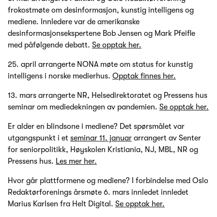
frokostmøte om desinformasjon, kunstig intelligens og
mediene. Innledere var de amerikanske
desinformasjonsekspertene Bob Jensen og Mark Pfeifle
med påfølgende debatt.
Se opptak her.
25. april arrangerte NONA møte om status for kunstig
intelligens i norske medierhus.
Opptak finnes her.
13. mars arrangerte NR, Helsedirektoratet og Pressens hus
seminar om mediedekningen av pandemien.
Se opptak her.
Er alder en blindsone i mediene? Det spørsmålet var
utgangspunkt i et
seminar 11. januar
arrangert av Senter
for seniorpolitikk, Høyskolen Kristiania, NJ, MBL, NR og
Pressens hus.
Les mer her.
Hvor går plattformene og mediene? I forbindelse med Oslo
Redaktørforenings årsmøte 6. mars innledet innledet
Marius Karlsen fra Helt Digital.
Se opptak her.