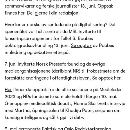
sommervikarer og ferske journalister 13. juni.
Opptak
finnes her.
Del gjerne i din redaksjon!
Hvorfor er norske aviser ledende på digitalisering? Det
spørsmålet var helt sentralt da MBL inviterte til
lanseringsarrangement for Tellef S. Raabes
doktorgradsavhandling 13. juni.
Se opptak
av Raabes
innledning og debatten etterpå.
7. juni inviterte Norsk Presseforbund og de øvrige
medieorganisasjonene (deriblant NR) til frokostmøte om de
foreslåtte endringene i offentlighetsloven.
Se opptak her.
Her
finner du opptak fra de ulike sesjonene på Medieleder
2023 og NRs landsmøte som ble holdt i Bergen 10. mai.
Gjenopplev mediepolitisk debatt, Hanne Skartveits intervju
med Märtha, åpningstalen til Khadija Patel, sesjonen om
kunstig intelligens og «Slik gjør vi det».
5. mai arrangerte Faktisk og Oslo Redaktørforening