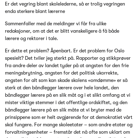
Er det vegring blant skolelederne, så er trolig vegringen
enda sterkere blant lærerne
Sammenfaller med de meldinger vi får fra ulike
redaksjoner, om at det er blitt vanskeligere å få både
lærere og rektorer i tale.
Er dette et problem? Åpenbart. Er det problem for Oslo
spesielt? Det tviler jeg sterkt på. Rapporter og stikkprøver
fra andre deler av landet tyder på at angsten for den frie
meningsbrytning, angsten for det politisk ukorrekte,
angsten for alt som kan skade skolens «omdømme» er så
sterk at den båndlegger lærere over hele landet, den
båndlegger lærere på en slik måt og i et slikt omfang at vi
mister viktige stemmer i det offentlige ordskiftet, og den
båndlegger lærere på en slik måte at vi bryter med de
prinsippene som er helt avgjørende for at demokratiet vårt
skal fungere. For mange skoleetater – som andre etater og
forvaltningsenheter – fremstår det nå ofte som uklart om