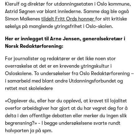
Kierulf og direktør for utdanningsetaten i Oslo kommune,
Astrid Søgnen var blant innlederne. Samme dag ble også
Simon Malkenes
tildelt Fritt Ords honnør
for sitt kritiske
søkelys på manglende ytringsfrihet i Oslo-skolen.
Her er innlegget til Arne Jensen, generalsekretær i
Norsk Redaktørforening:
For journalister og redaktører er det ikke noen stor
overraskelse at det er en krevende ytringskultur i
Osloskolene. To undersøkelser fra Oslo Redaktørforening –
i samarbeid med blant andre Utdanningsforbundet og
rettet mot skoleledere
«Opplever du, eller har du opplevd, at kravet til lojalitet
overfor arbeidsgiver har gjort at du har vegret deg for å
delta i den offentlige debatten eller merker du ingen slik
begrensning?» - I begge undersøkelsene svarte rundt
halvparten ja på spm.