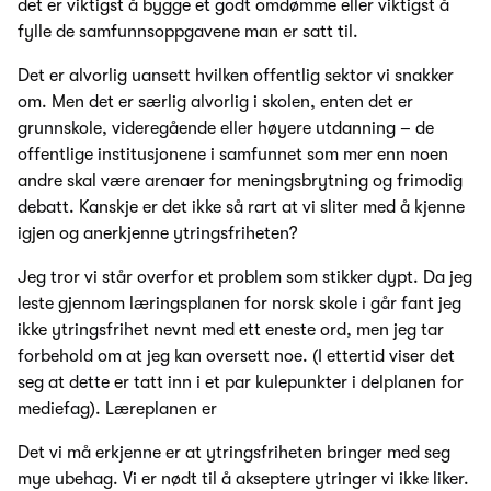
det er viktigst å bygge et godt omdømme eller viktigst å
fylle de samfunnsoppgavene man er satt til.
Det er alvorlig uansett hvilken offentlig sektor vi snakker
om. Men det er særlig alvorlig i skolen, enten det er
grunnskole, videregående eller høyere utdanning – de
offentlige institusjonene i samfunnet som mer enn noen
andre skal være arenaer for meningsbrytning og frimodig
debatt. Kanskje er det ikke så rart at vi sliter med å kjenne
igjen og anerkjenne ytringsfriheten?
Jeg tror vi står overfor et problem som stikker dypt. Da jeg
leste gjennom læringsplanen for norsk skole i går fant jeg
ikke ytringsfrihet nevnt med ett eneste ord, men jeg tar
forbehold om at jeg kan oversett noe. (I ettertid viser det
seg at dette er tatt inn i et par kulepunkter i delplanen for
mediefag). Læreplanen er
Det vi må erkjenne er at ytringsfriheten bringer med seg
mye ubehag. Vi er nødt til å akseptere ytringer vi ikke liker.