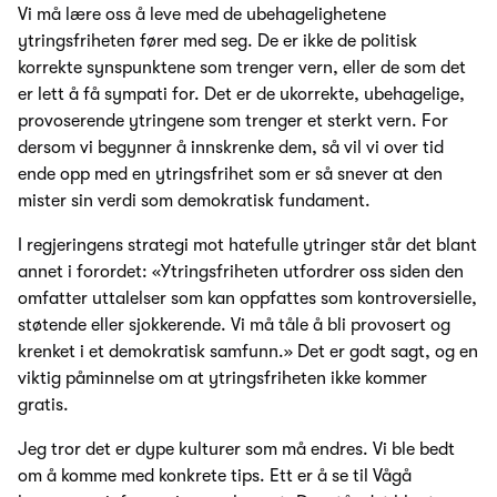
Vi må lære oss å leve med de ubehagelighetene
ytringsfriheten fører med seg. De er ikke de politisk
korrekte synspunktene som trenger vern, eller de som det
er lett å få sympati for. Det er de ukorrekte, ubehagelige,
provoserende ytringene som trenger et sterkt vern. For
dersom vi begynner å innskrenke dem, så vil vi over tid
ende opp med en ytringsfrihet som er så snever at den
mister sin verdi som demokratisk fundament.
I regjeringens strategi mot hatefulle ytringer står det blant
annet i forordet: «Ytringsfriheten utfordrer oss siden den
omfatter uttalelser som kan oppfattes som kontroversielle,
støtende eller sjokkerende. Vi må tåle å bli provosert og
krenket i et demokratisk samfunn.» Det er godt sagt, og en
viktig påminnelse om at ytringsfriheten ikke kommer
gratis.
Jeg tror det er dype kulturer som må endres. Vi ble bedt
om å komme med konkrete tips. Ett er å se til Vågå