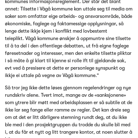
kommunes informasjonsreglement. Der står det blant
annet: Tilsette i Vågå kommune kan uttale seg til media om
saker som omfattar eige arbeids- og ansvarsområde, både
økonomiske, faglege og faktamessige opplysningar, så
lenge dette ikkje kjem i konflikt med lovbestemt
teieplikt. Vågå kommune ønskjer å oppmuntre sine tilsette
til å ta del i den offentlege debatten, ut frå eigne faglege
føresetnader og interesser, men den enkelte tilsette pliktar
i så måte å gi klart til kjenne si rolle ift til gjeldande sak,
evt ved å presisere at dette er personlege synspunkt og
ikkje ei uttale på vegne av Vågå kommune.”
Så tror jeg ikke dette løses gjennom regelendringer og nye
rundskriv alene. Tvert imot, mange av de «sanksjonene»
som ytrere blir møtt med arbeidsplassen er så subtile at de
ikke lar seg fange eller ramme av regler. Det kan dreie seg
om at det er litt dårligere stemning rundt deg, at du ikke
ble med i den prosjektgruppen du trodde du skulle bli med
i, at du får et nytt og litt trangere kontor, at noen slutter å