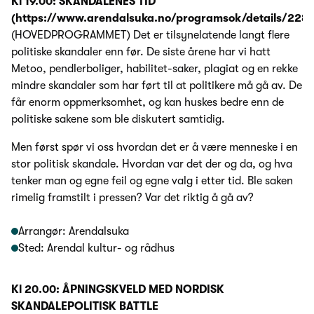
Kl 19.00: SKANDALENES TID
(https://www.arendalsuka.no/programsok/details/228
(HOVEDPROGRAMMET) Det er tilsynelatende langt flere
politiske skandaler enn før. De siste årene har vi hatt
Metoo, pendlerboliger, habilitet-saker, plagiat og en rekke
mindre skandaler som har ført til at politikere må gå av. De
får enorm oppmerksomhet, og kan huskes bedre enn de
politiske sakene som ble diskutert samtidig.
Men først spør vi oss hvordan det er å være menneske i en
stor politisk skandale. Hvordan var det der og da, og hva
tenker man og egne feil og egne valg i etter tid. Ble saken
rimelig framstilt i pressen? Var det riktig å gå av?
Arrangør: Arendalsuka
Sted: Arendal kultur- og rådhus
Kl 20.00: ÅPNINGSKVELD MED NORDISK
SKANDALEPOLITISK BATTLE