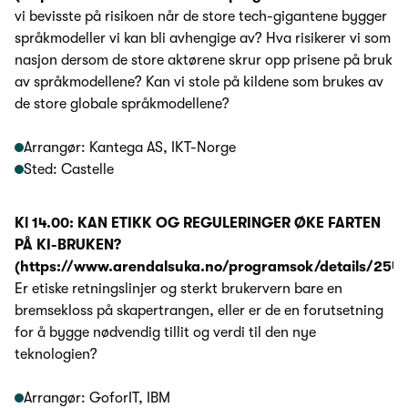
vi bevisste på risikoen når de store tech-gigantene bygger
språkmodeller vi kan bli avhengige av? Hva risikerer vi som
nasjon dersom de store aktørene skrur opp prisene på bruk
av språkmodellene? Kan vi stole på kildene som brukes av
de store globale språkmodellene?
Arrangør: Kantega AS, IKT-Norge
Sted: Castelle
Kl 14.00: KAN ETIKK OG REGULERINGER ØKE FARTEN
PÅ KI-BRUKEN?
(https://www.arendalsuka.no/programsok/details/2541
Er etiske retningslinjer og sterkt brukervern bare en
bremsekloss på skapertrangen, eller er de en forutsetning
for å bygge nødvendig tillit og verdi til den nye
teknologien?
Arrangør: GoforIT, IBM