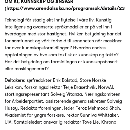
OM KI, KUNNSKAP OG ANSVAR
(https://www.arendalsuka.no/programsok/details/239
Teknologi får stadig økt innflytelse i våre liv. Kunstig
intelligens og avanserte språkmodeller er på vei inn i
hverdagen med stor hastighet. Hvilken betydning har det
for samfunnet og vårt forhold til sannheten når maskiner
tar over kunnskapsformidlingen? Hvordan endres
oppfatningen av hva som faktisk er kunnskap og fakta?
Har det betydning om formidlingen er kunnskapsbasert
eller maskingenerert?
Deltakere: sjefredaktør Erik Bolstad, Store Norske
Leksikon, forskningsdirektør Terje Brasethvik
,
NorwAI,
stortingsrepresentant Solveig Vitanza, Næringskomiteen
for Arbeiderpartiet, assisterende generalsekretær Solveig
Husøy, Redaktørforeningen, leder Feroz Mehmood Shah,
Akademiet for yngre forskere, rektor Sunniva Whittaker,
UiA. Samtaleleder: ansvarlig redaktør Tove Lie, Khrono