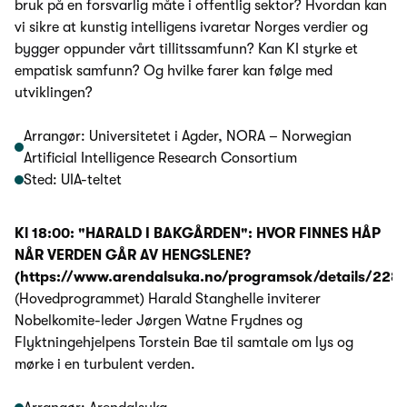
bruk på en forsvarlig måte i offentlig sektor? Hvordan kan
vi sikre at kunstig intelligens ivaretar Norges verdier og
bygger oppunder vårt tillitssamfunn? Kan KI styrke et
empatisk samfunn? Og hvilke farer kan følge med
utviklingen?
Arrangør: Universitetet i Agder, NORA – Norwegian
Artificial Intelligence Research Consortium
Sted: UIA-teltet
Kl 18:00: "HARALD I BAKGÅRDEN": HVOR FINNES HÅP
NÅR VERDEN GÅR AV HENGSLENE?
(https://www.arendalsuka.no/programsok/details/228
(Hovedprogrammet) Harald Stanghelle inviterer
Nobelkomite-leder Jørgen Watne Frydnes og
Flyktningehjelpens Torstein Bae til samtale om lys og
mørke i en turbulent verden.