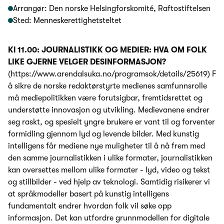
Arrangør: Den norske Helsingforskomité, Raftostiftelsen
Sted: Menneskerettighetsteltet
Kl 11.00: JOURNALISTIKK OG MEDIER: HVA OM FOLK
LIKE GJERNE VELGER DESINFORMASJON?
(https://www.arendalsuka.no/programsok/details/25619) For
å sikre de norske redaktørstyrte medienes samfunnsrolle
må mediepolitikken være forutsigbar, fremtidsrettet og
understøtte innovasjon og utvikling. Medievanene endrer
seg raskt, og spesielt yngre brukere er vant til og forventer
formidling gjennom lyd og levende bilder. Med kunstig
intelligens får mediene nye muligheter til å nå frem med
den samme journalistikken i ulike formater, journalistikken
kan oversettes mellom ulike formater - lyd, video og tekst
og stillbilder - ved hjelp av teknologi. Samtidig risikerer vi
at språkmodeller basert på kunstig intelligens
fundamentalt endrer hvordan folk vil søke opp
informasjon. Det kan utfordre grunnmodellen for digitale