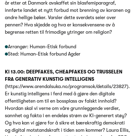
år etter at Danmark avskaffet sin blasfemiparagraf,
innførte landet et nytt forbud mot brenning av koranen og
andre hellige bøker. Varsler dette sverdets seier over
pennen? Hva skjedde og hva er konsekvensene av å
begrense retten til frimodige ytringer om religion?
Arrangør: Human-Etisk forbund
Sted: Human-Etisk forbund Agder
Kl 13.00: DEEPFAKES, CHEAPFAKES OG TRUSSELEN
FRA GENERATIV KUNSTIG INTELLIGENS
(https://www.arendalsuka.no/programsok/details/23827).
Er kunstig intelligens i ferd med å gjøre den digitale
offentligheten om til en bossplass av falskt innhold?
Hvordan skal vi verne om våre grunnleggende verdier,
sannhet og fakta i en endeløs strøm av KI-generert støy?
Og hva kan vi gjøre for å sikre et bærekraftig demokrati
og digital motstandskraft i tiden som kommer? Laura Ellis,