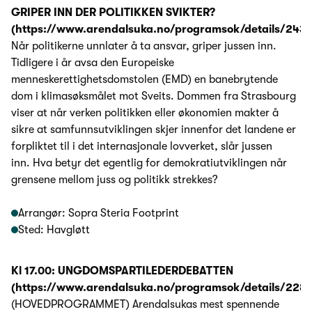
GRIPER INN DER POLITIKKEN SVIKTER?
(https://www.arendalsuka.no/programsok/details/243
Når politikerne unnlater å ta ansvar, griper jussen inn.
Tidligere i år avsa den Europeiske
menneskerettighetsdomstolen (EMD) en banebrytende
dom i klimasøksmålet mot Sveits. Dommen fra Strasbourg
viser at når verken politikken eller økonomien makter å
sikre at samfunnsutviklingen skjer innenfor det landene er
forpliktet til i det internasjonale lovverket, slår jussen
inn. Hva betyr det egentlig for demokratiutviklingen når
grensene mellom juss og politikk strekkes?
Arrangør: Sopra Steria Footprint
Sted: Havgløtt
Kl 17.00: UNGDOMSPARTILEDERDEBATTEN
(https://www.arendalsuka.no/programsok/details/2281
(HOVEDPROGRAMMET) Arendalsukas mest spennende