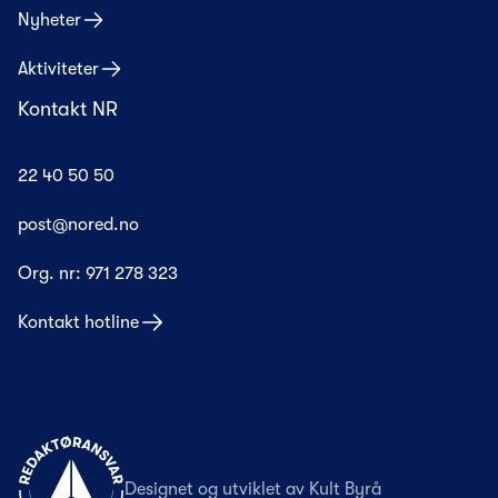
Nyheter
Aktiviteter
Kontakt NR
22 40 50 50
post@nored.no
Org. nr:
971 278 323
Kontakt hotline
Til forsiden
Designet og utviklet av
Kult Byrå