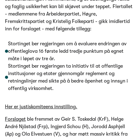
og faglig usikkerhet kan bli skjøvet under teppet. Flertallet
- medlemmene fra Arbeiderpartiet, Høyre,
Fremskrittspartiet og Kristelig Folkeparti - gikk imidlertid
inn for forslaget - med følgende tillegg:
Stortinget ber regjeringen om å evaluere endringen av
offentleglova 16 første ledd tredje punktum på egnet
måte i løpet av tre år.
Stortinget ber regjeringen ta initiativ til at offentlige
institusjoner og etater gjennomgår reglement og
retningslinjer med sikte på å bedre åpenhet og innsyn i
offentlig virksomhet.
Her er justiskomiteens innstilling.
Forslaget
ble fremmet av Geir S. Toskedal (KrF), Helge
André Njåstad (Frp), Ingjerd Schou (H), Jorodd Asphjell
(Ap) og Ola Elvestuen (V), og har møtt massiv kritikk fra