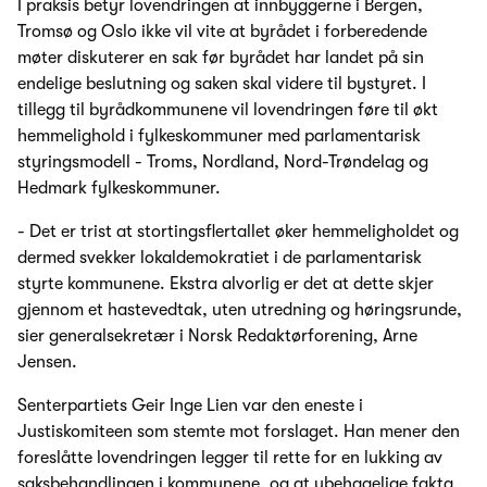
I praksis betyr lovendringen at innbyggerne i Bergen,
Tromsø og Oslo ikke vil vite at byrådet i forberedende
møter diskuterer en sak før byrådet har landet på sin
endelige beslutning og saken skal videre til bystyret. I
tillegg til byrådkommunene vil lovendringen føre til økt
hemmelighold i fylkeskommuner med parlamentarisk
styringsmodell - Troms, Nordland, Nord-Trøndelag og
Hedmark fylkeskommuner.
- Det er trist at stortingsflertallet øker hemmeligholdet og
dermed svekker lokaldemokratiet i de parlamentarisk
styrte kommunene. Ekstra alvorlig er det at dette skjer
gjennom et hastevedtak, uten utredning og høringsrunde,
sier generalsekretær i Norsk Redaktørforening, Arne
Jensen.
Senterpartiets Geir Inge Lien var den eneste i
Justiskomiteen som stemte mot forslaget. Han mener den
foreslåtte lovendringen legger til rette for en lukking av
saksbehandlingen i kommunene, og at ubehagelige fakta