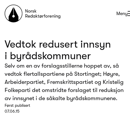
Til forsiden
Åpne
Meny
Vedtok redusert innsyn
i byrådskommuner
Selv om en av forslagsstillerne hoppet av, så
vedtok flertallspartiene på Stortinget; Høyre,
Arbeiderpartiet, Fremskrittspartiet og Kristelig
Folkeparti det omstridte forslaget til reduksjon
av innsynet i de såkalte byrådskommunene.
Først publisert
07.06.15