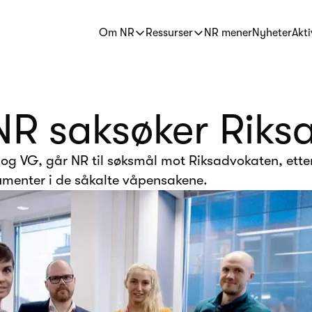
Om NR
Ressurser
NR mener
Nyheter
Akti
NR saksøker Riks
g VG, går NR til søksmål mot Riksadvokaten, ette
kumenter i de såkalte våpensakene.