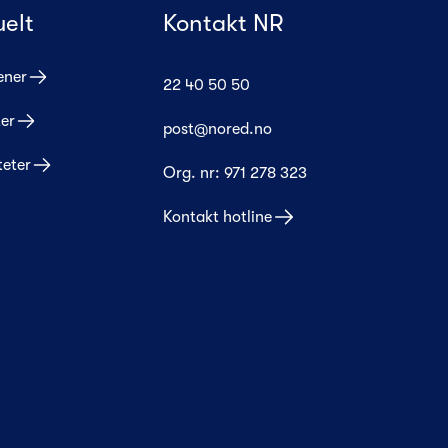
uelt
Kontakt NR
ener
22 40 50 50
er
post@nored.no
teter
Org. nr:
971 278 323
Kontakt hotline