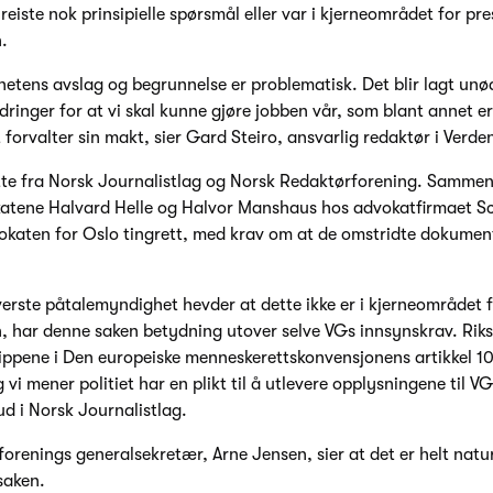
reiste nok prinsipielle spørsmål eller var i kjerneområdet for pr
.
etens avslag og begrunnelse er problematisk. Det blir lagt unø
dringer for at vi skal kunne gjøre jobben vår, som blant annet e
 forvalter sin makt, sier Gard Steiro, ansvarlig redaktør i Verd
øtte fra Norsk Journalistlag og Norsk Redaktørforening. Sammen
atene Halvard Helle og Halvor Manshaus hos advokatfirmaet Sc
okaten for Oslo tingrett, med krav om at de omstridte dokumente
verste påtalemyndighet hevder at dette ikke er i kjerneområdet 
n, har denne saken betydning utover selve VGs innsynskrav. Rik
nsippene i Den europeiske menneskerettskonvensjonens artikkel 1
g vi mener politiet har en plikt til å utlevere opplysningene til V
ud i Norsk Journalistlag.
orenings generalsekretær, Arne Jensen, sier at det er helt natur
saken.