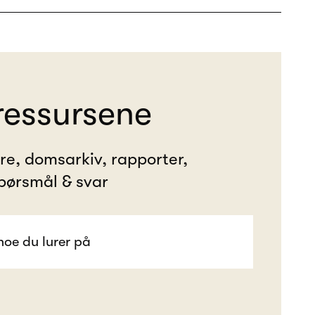
ressursene
ere, domsarkiv, rapporter,
pørsmål & svar