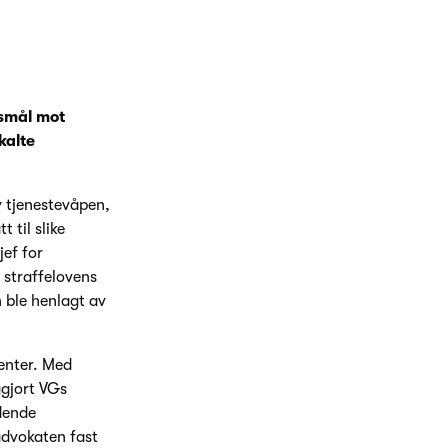
ksmål mot
kalte
v tjenestevåpen,
 til slike
jef for
 straffelovens
 ble henlagt av
menter. Med
ggjort VGs
edende
advokaten fast