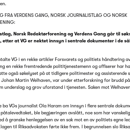
pen.
G FRA VERDENS GANG, NORSK JOURNALISTLAG OG NORSK
ENING:
stlag, Norsk Redaktørforening og Verdens Gang går til sø
 etter at VG er nektet innsyn i sentrale dokumenter i de så
alte VG i en rekke artikler Forsvarets og politiets håndtering a
ng en rekke fremtredende polititjenestemenn og offiserer har hatt
tte også søkelyset på at tidligere politimester og assisterende s
 Johan Martin Welhaven, var under etterforskning for brudd på
 underslag og grov uforstand i tjenesten. Saken mot Welhaven
se ba VGs journalist Ola Haram om innsyn i flere sentrale doku
 påtalevedtaket, ble begjæringen avslått, noe som har vanskeli
ed å granske henleggelsen av en sak mot en av politiets egne l
lagen til Riksadvokaten førte ikke frem. I begrunnelsen slo Riks