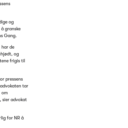
essens
dige og
r å granske
ens Gang.
 har de
hjødt, og
ne frigis til
for pressens
sadvokaten tar
0 om
G, sier advokat
lig for NR å