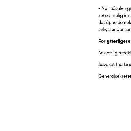
- Når påtalemyn
størst mulig inn
det åpne demokra
selv, sier Jense
For ytterliger
Ansvarlig redak
Advokat Ina Lin
Generalsekretæ