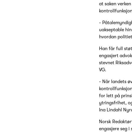
at saken verken 
kontrollfunksjon
- Påtalemyndigh
uakseptable hin
hvordan politiet
Han får full st
engasjert advok
stevnet Riksadv
VG.
- Når landets ø
kontrollfunksjo
for lett på pri
ytringsfrihet, o
Ina Lindahl Nyr
Norsk Redaktørf
engasjere seg i 