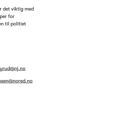
 det viktig med
per for
 til politiet
nyrud@nj.no
ensen@nored.no