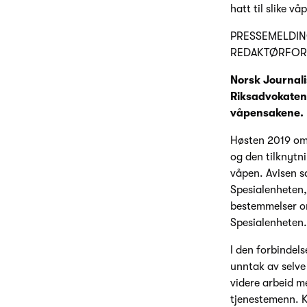
hatt til slike vå
PRESSEMELDIN
REDAKTØRFOR
Norsk Journali
Riksadvokaten,
våpensakene.
Høsten 2019 omt
og den tilknytni
våpen. Avisen sa
Spesialenheten,
bestemmelser om
Spesialenheten.
I den forbindel
unntak av selve
videre arbeid m
tjenestemenn. K