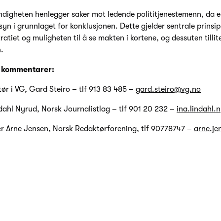
digheten henlegger saker mot ledende polititjenestemenn, da er
syn i grunnlaget for konklusjonen. Dette gjelder sentrale prinsip
tiet og muligheten til å se makten i kortene, og dessuten tilliten
n.
e kommentarer:
tør i VG, Gard Steiro – tlf 913 83 485 –
gard.steiro@vg.no
dahl Nyrud, Norsk Journalistlag – tlf 901 20 232 –
ina.lindahl.
r Arne Jensen, Norsk Redaktørforening, tlf 90778747 –
arne.j