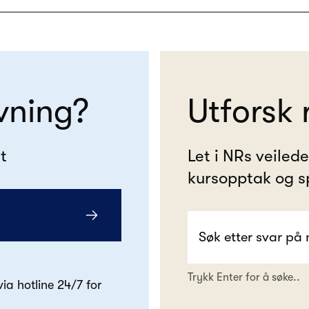
vning?
Utforsk 
t
Let i NRs veiled
kursopptak og s
Trykk Enter for å søke..
 via hotline 24/7 for