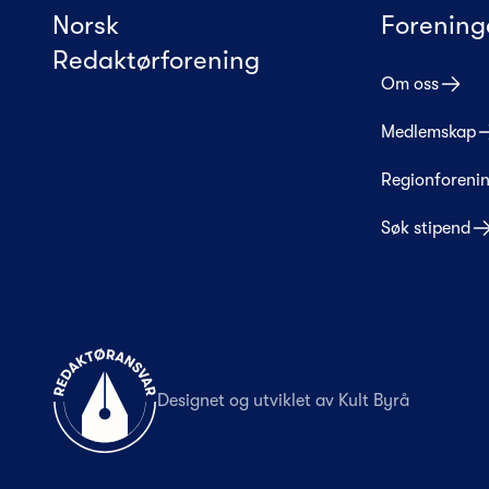
Norsk
Forening
Redaktørforening
Om oss
Medlemskap
Regionforeni
Søk stipend
Til forsiden
Designet og utviklet av
Kult Byrå