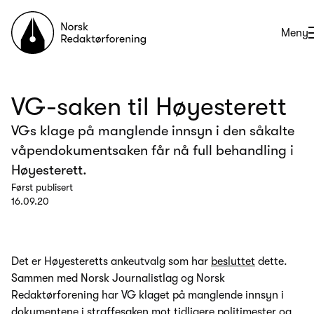
Til forsiden
Åpne
Meny
VG-saken til Høyesterett
VGs klage på manglende innsyn i den såkalte
våpendokumentsaken får nå full behandling i
Høyesterett.
Først publisert
16.09.20
Det er Høyesteretts ankeutvalg som har
besluttet
dette.
Sammen med Norsk Journalistlag og Norsk
Redaktørforening har VG klaget på manglende innsyn i
dokumentene i straffesaken mot tidligere politimester og