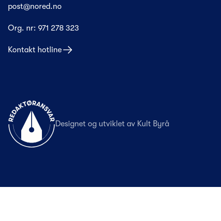
post@nored.no
Org. nr:
971 278 323
Kontakt hotline
Til forsiden
Designet og utviklet av
Kult Byrå