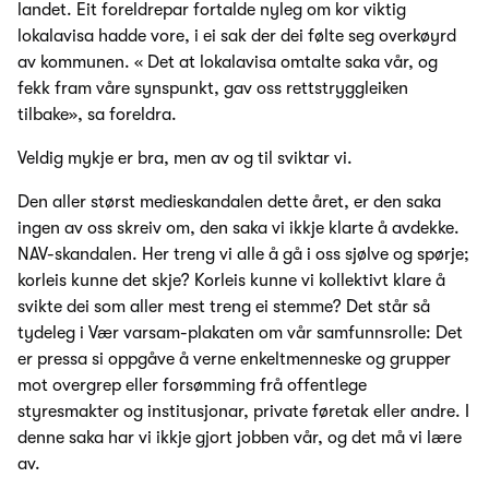
landet. Eit foreldrepar fortalde nyleg om kor viktig
lokalavisa hadde vore, i ei sak der dei følte seg overkøyrd
av kommunen. « Det at lokalavisa omtalte saka vår, og
fekk fram våre synspunkt, gav oss rettstryggleiken
tilbake», sa foreldra.
Veldig mykje er bra, men av og til sviktar vi.
Den aller størst medieskandalen dette året, er den saka
ingen av oss skreiv om, den saka vi ikkje klarte å avdekke.
NAV-skandalen. Her treng vi alle å gå i oss sjølve og spørje;
korleis kunne det skje? Korleis kunne vi kollektivt klare å
svikte dei som aller mest treng ei stemme? Det står så
tydeleg i Vær varsam-plakaten om vår samfunnsrolle: Det
er pressa si oppgåve å verne enkeltmenneske og grupper
mot overgrep eller forsømming frå offentlege
styresmakter og institusjonar, private føretak eller andre. I
denne saka har vi ikkje gjort jobben vår, og det må vi lære
av.