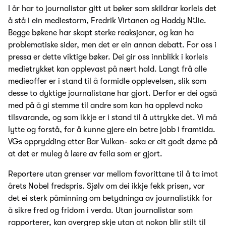
I år har to journalistar gitt ut bøker som skildrar korleis det
å stå i ein mediestorm, Fredrik Virtanen og Haddy N’Jie.
Begge bøkene har skapt sterke reaksjonar, og kan ha
problematiske sider, men det er ein annan debatt. For oss i
pressa er dette viktige bøker. Dei gir oss innblikk i korleis
medietrykket kan opplevast på nært hald. Langt frå alle
medieoffer er i stand til å formidle opplevelsen, slik som
desse to dyktige journalistane har gjort. Derfor er dei også
med på å gi stemme til andre som kan ha opplevd noko
tilsvarande, og som ikkje er i stand til å uttrykke det. Vi må
lytte og forstå, for å kunne gjere ein betre jobb i framtida.
VGs opprydding etter Bar Vulkan- saka er eit godt døme på
at det er muleg å lære av feila som er gjort.
Reportere utan grenser var mellom favorittane til å ta imot
årets Nobel fredspris. Sjølv om dei ikkje fekk prisen, var
det ei sterk påminning om betydninga av journalistikk for
å sikre fred og fridom i verda. Utan journalistar som
rapporterer, kan overgrep skje utan at nokon blir stilt til