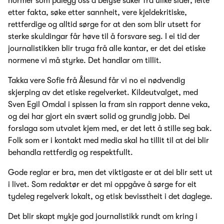
normer som pålegg oss å belyse saker frå ulike sider, leite
etter fakta, søke etter sannheit, vere kjeldekritiske,
rettferdige og alltid sørge for at den som blir utsett for
sterke skuldingar får høve til å forsvare seg. I ei tid der
journalistikken blir truga frå alle kantar, er det dei etiske
normene vi må styrke. Det handlar om tillit.
Takka vere Sofie frå Ålesund får vi no ei nødvendig
skjerping av det etiske regelverket. Kildeutvalget, med
Sven Egil Omdal i spissen la fram sin rapport denne veka,
og dei har gjort ein svært solid og grundig jobb. Dei
forslaga som utvalet kjem med, er det lett å stille seg bak.
Folk som er i kontakt med media skal ha tillit til at dei blir
behandla rettferdig og respektfullt.
Gode reglar er bra, men det viktigaste er at dei blir sett ut
i livet. Som redaktør er det mi oppgåve å sørge for eit
tydeleg regelverk lokalt, og etisk bevisstheit i det daglege.
Det blir skapt mykje god journalistikk rundt om kring i