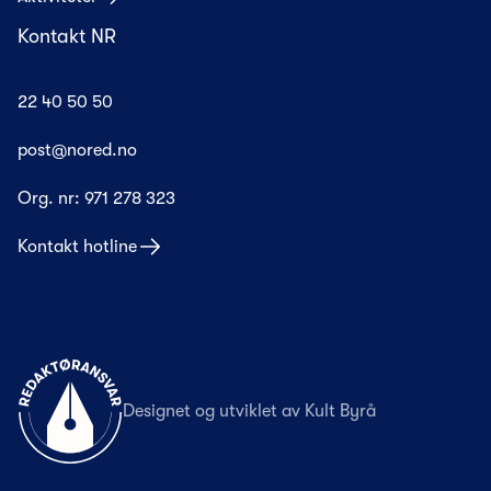
Kontakt NR
22 40 50 50
post@nored.no
Org. nr:
971 278 323
Kontakt hotline
Til forsiden
Designet og utviklet av
Kult Byrå