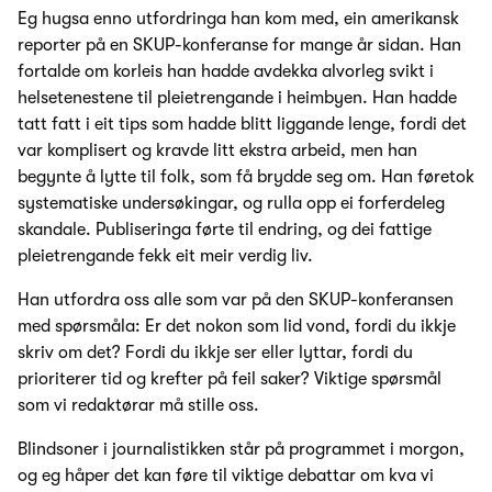
Eg hugsa enno utfordringa han kom med, ein amerikansk
reporter på en SKUP-konferanse for mange år sidan. Han
fortalde om korleis han hadde avdekka alvorleg svikt i
helsetenestene til pleietrengande i heimbyen. Han hadde
tatt fatt i eit tips som hadde blitt liggande lenge, fordi det
var komplisert og kravde litt ekstra arbeid, men han
begynte å lytte til folk, som få brydde seg om. Han føretok
systematiske undersøkingar, og rulla opp ei forferdeleg
skandale. Publiseringa førte til endring, og dei fattige
pleietrengande fekk eit meir verdig liv.
Han utfordra oss alle som var på den SKUP-konferansen
med spørsmåla: Er det nokon som lid vond, fordi du ikkje
skriv om det? Fordi du ikkje ser eller lyttar, fordi du
prioriterer tid og krefter på feil saker? Viktige spørsmål
som vi redaktørar må stille oss.
Blindsoner i journalistikken står på programmet i morgon,
og eg håper det kan føre til viktige debattar om kva vi