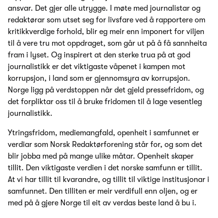
ansvar. Det gjer alle utrygge. I møte med journalistar og
redaktørar som utset seg for livsfare ved å rapportere om
kritikkverdige forhold, blir eg meir enn imponert for viljen
til å vere tru mot oppdraget, som går ut på å få sannheita
fram i lyset. Og inspirert at den sterke trua på at god
journalistikk er det viktigaste våpenet i kampen mot
korrupsjon, i land som er gjennomsyra av korrupsjon.
Norge ligg på verdstoppen når det gjeld pressefridom, og
det forpliktar oss til å bruke fridomen til å lage vesentleg
journalistikk.
Ytringsfridom, mediemangfald, openheit i samfunnet er
verdiar som Norsk Redaktørforening står for, og som det
blir jobba med på mange ulike måtar. Openheit skaper
tillit. Den viktigaste verdien i det norske samfunn er tillit.
At vi har tillit til kvarandre, og tillit til viktige institusjonar i
samfunnet. Den tilliten er meir verdifull enn oljen, og er
med på å gjere Norge til eit av verdas beste land å bu i.