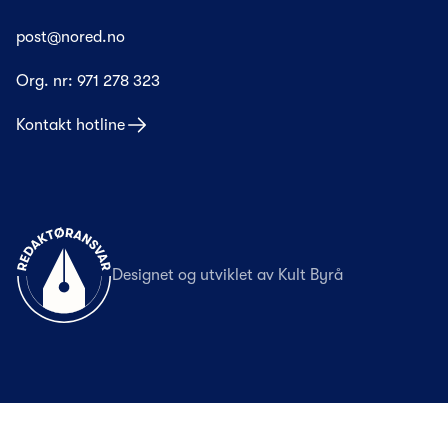
post@nored.no
Org. nr:
971 278 323
Kontakt hotline
Til forsiden
Designet og utviklet av
Kult Byrå