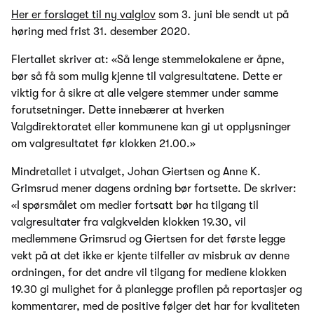
Her er forslaget til ny valglov
som 3. juni ble sendt ut på
høring med frist 31. desember 2020.
Flertallet skriver at: «Så lenge stemmelokalene er åpne,
bør så få som mulig kjenne til valgresultatene. Dette er
viktig for å sikre at alle velgere stemmer under samme
forutsetninger. Dette innebærer at hverken
Valgdirektoratet eller kommunene kan gi ut opplysninger
om valgresultatet før klokken 21.00.»
Mindretallet i utvalget, Johan Giertsen og Anne K.
Grimsrud mener dagens ordning bør fortsette. De skriver:
«I spørsmålet om medier fortsatt bør ha tilgang til
valgresultater fra valgkvelden klokken 19.30, vil
medlemmene Grimsrud og Giertsen for det første legge
vekt på at det ikke er kjente tilfeller av misbruk av denne
ordningen, for det andre vil tilgang for mediene klokken
19.30 gi mulighet for å planlegge profilen på reportasjer og
kommentarer, med de positive følger det har for kvaliteten