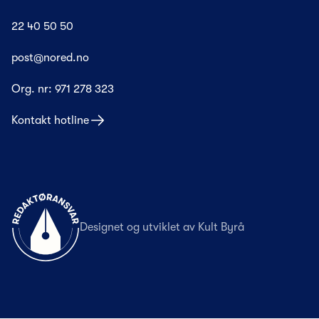
22 40 50 50
post@nored.no
Org. nr:
971 278 323
Kontakt hotline
Til forsiden
Designet og utviklet av
Kult Byrå