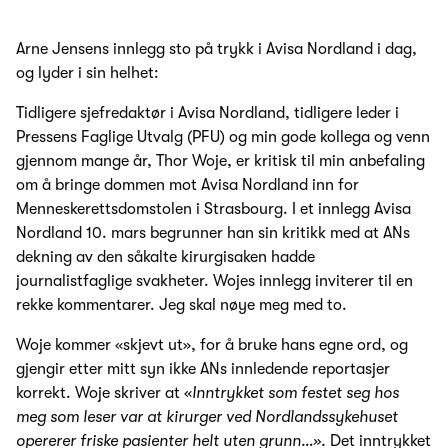
Arne Jensens innlegg sto på trykk i Avisa Nordland i dag,
og lyder i sin helhet:
Tidligere sjefredaktør i Avisa Nordland, tidligere leder i
Pressens Faglige Utvalg (PFU) og min gode kollega og venn
gjennom mange år, Thor Woje, er kritisk til min anbefaling
om å bringe dommen mot Avisa Nordland inn for
Menneskerettsdomstolen i Strasbourg. I et innlegg Avisa
Nordland 10. mars begrunner han sin kritikk med at ANs
dekning av den såkalte kirurgisaken hadde
journalistfaglige svakheter. Wojes innlegg inviterer til en
rekke kommentarer. Jeg skal nøye meg med to.
Woje kommer «skjevt ut», for å bruke hans egne ord, og
gjengir etter mitt syn ikke ANs innledende reportasjer
korrekt. Woje skriver at «
Inntrykket som festet seg hos
meg som leser var at kirurger ved Nordlandssykehuset
opererer friske pasienter helt uten grunn…».
Det inntrykket