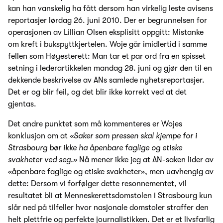
kan han vanskelig ha fått dersom han virkelig leste avisens
reportasjer lørdag 26. juni 2010. Der er begrunnelsen for
operasjonen av Lillian Olsen eksplisitt oppgitt: Mistanke
om kreft i bukspyttkjertelen. Woje går imidlertid i samme
fellen som Høyesterett: Man tar et par ord fra en spisset
setning i lederartikkelen mandag 28. juni og gjør den til en
dekkende beskrivelse av ANs samlede nyhetsreportasjer.
Det er og blir feil, og det blir ikke korrekt ved at det
gjentas.
Det andre punktet som må kommenteres er Wojes
konklusjon om at
«Saker som pressen skal kjempe for i
Strasbourg bør ikke ha åpenbare faglige og etiske
svakheter ved seg.»
Nå mener ikke jeg at AN-saken lider av
«åpenbare faglige og etiske svakheter», men uavhengig av
dette: Dersom vi forfølger dette resonnementet, vil
resultatet bli at Menneskerettsdomstolen i Strasbourg kun
slår ned på tilfeller hvor nasjonale domstoler straffer den
helt plettfrie og perfekte journalistikken. Det er et livsfarlig