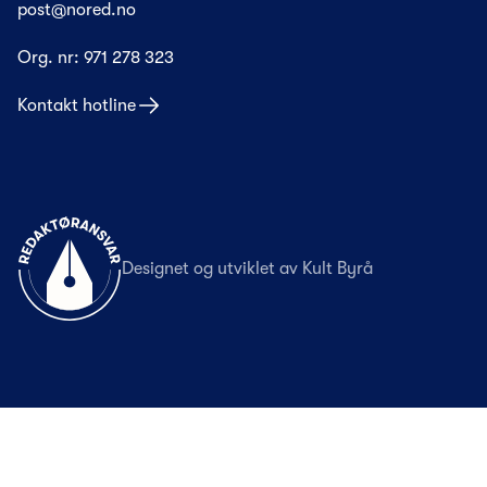
post@nored.no
Org. nr:
971 278 323
Kontakt hotline
Til forsiden
Designet og utviklet av
Kult Byrå