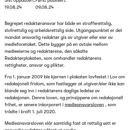
Sist oppdatert:
Først publisert:
19.08.24
09.08.24
Begrepet redaktøransvar har både en strafferettslig,
sivilrettslig og arbeidsrettslig side. Utgangspunktet er det
mandat ansvarlig redaktør gis av utgiver eller eier av
medieforetaket. Dette bygger på en avtale mellom
medieeierne og redaktørene, den såkalte
Redaktørplakaten, som omhandler redaktørens
rettigheter, ansvar og plikter.
Fra 1. januar 2009 ble kjernen i plakaten lovfestet i Lov om
redaksjonell fridom, som fastlegger at utgiver/eier ikke kan
blande seg inn i redaktørens daglige ledelse av
redaksjonen. Denne loven, og prinsippene om redaksjonell
frihet, er senere inkorporert i
medieansvarsloven
, som
trådte i kraft 1. juli 2020.
Medieansvarsloven slår samtidig fast at rettslig sett er