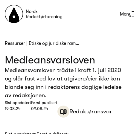
Til forsiden
Åpne
Meny
Ressurser
|
Etiske og juridiske rammeverk
Medieansvarsloven
Medieansvarsloven trådte i kraft 1. juli 2020
og slår fast ved lov at utgivere/eier ikke kan
blande seg inn i redaktørens daglige ledelse
av redaksjonen.
Sist oppdatert
Først publisert
19.08.24
09.08.24
Redaktøransvar