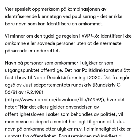
Vær spesielt oppmerksom på kombinasjonen av
identifiserende kjennetegn ved publisering - det er ikke
bare navn som kan identifisere en omkommet.
Vi minner om den tydelige regelen i VVP 4.6: Identifiser ikke
omkomne eller savnede personer uten at de nærmeste
pårørende er underrettet.
Navn på personer som omkommer i ulykker er som
utgangspunktet offentlige. Det har Politidirektoratet slått
fast i brev til Norsk Redaktørforening i 2020. Det fremgår
også av Justisdepartementets rundskriv (Rundskriv G
56/81 av 19.2.1981
(https://www.nored.no/download/file/51959)), hvor det
heter:“Når det ellers gjelder anvendelsen av
offentlighetsloven i saker som behandles av politiet, vil
man nevne at departementet har lagt til grunn at f. eks.
navn på omkomne etter ulykker m.v. i alminnelighet ikke er
unntatt fra offentlighet. Forutsetningen må imidlertid