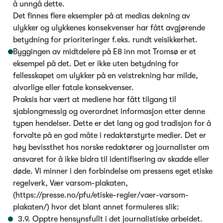
å unngå dette.
Det finnes flere eksempler på at medias dekning av
ulykker og ulykkenes konsekvenser har fått avgjørende
betydning for prioriteringer f.eks. rundt veisikkerhet.
Byggingen av midtdelere på E8 inn mot Tromsø er et
eksempel på det. Det er ikke uten betydning for
fellesskapet om ulykker på en veistrekning har milde,
alvorlige eller fatale konsekvenser.
Praksis har vært at mediene har fått tilgang til
sjablongmessig og overordnet informasjon etter denne
typen hendelser. Dette er det lang og god tradisjon for å
forvalte på en god måte i redaktørstyrte medier. Det er
høy bevissthet hos norske redaktører og journalister om
ansvaret for å ikke bidra til identifisering av skadde eller
døde. Vi minner i den forbindelse om pressens eget etiske
regelverk, Vær varsom-plakaten,
(https://presse.no/pfu/etiske-regler/vaer-varsom-
plakaten/) hvor det blant annet formuleres slik:
3.9. Opptre hensynsfullt i det journalistiske arbeidet.