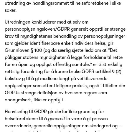
utredning av handlingsrommet til helseforetakene i slike
saker.
Utredningen konkluderer med at selv om
personopplysningsloven/GDPR generelt oppstiller strenge
krav til myndighetenes behandling av personopplysninger
som gjelder identifiserbare enkeltindividers helse, gir
Grunnloven § 100 (og da særlig sjette ledd om at “Det
påligger statens myndigheter å legge forholdene til rette
for en åpen og opplyst offentlig samtale.” er tilstrekkelig
rettslig forankring for å kunne bruke GDPR artikkel 9 (2)
bokstav g til å gi mediene langt på vei tilsvarende
opplysninger som etter tidligere praksis, også i tilfeller der
GDPRs strenge definisjon av hva som regnes som
anonymisert, ikke er oppfylt.
Henvisning til GDPR gir derfor ikke grunnlag for
helseforetakene til å
generelt
la være å gi pressen
overordnede, generelle opplysninger om skadegrad og -