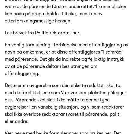
være at de pårørende først er underrettet.”I kriminalsaker
kan navn på drepte holdes tilbake, men kun av
etterforskningsmessige hensyn.
Les brevet fra Politidirektoratet her
.
En vanlig formulering i forbindelse med offentliggjøring av
navn på omkomne, er at disse offentliggjøres “i samråd”
med pårørende. Det gis da indirekte og feilaktig inntrykk
av at de pårørende deltar i beslutningen om
offentliggjøring.
Dette er en avgjørelse som den enkelte redaktør skal ta,
med de forpliktelsene som Vær varsom-plakaten pålegger
oss. Pårørende skal slett ikke måtte ta denne type
avgjørelser i en vanskelig situasjon, og vi som redaktører
skal ikke overlate redaktøransvaret til pårørende, politi
eller andre.
Vær nøye med hvilke formuleringer som brukes her. Det