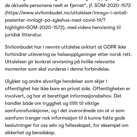
de aktuelle personene reelt er fjernet", jf. SOM-2020-1572
(https://www.sivilombudet.no/uttalelser/innsyn-i-antall-
pasienter-innlagt-pa-sykehus-med-covid-19/?
highlight=SOM-2020-1572), med videre henvisning til
juridisk litteratur.
Sivilombudet har i nevnte uttalelse avklart at GDPR ikke
forhindrer utlevering av helseopplysninger etter norsk rett.
Uttalelsen gir konkret anvisning på hvilke relevante
momenter som skal vurderes i denne forbindelse.
Ulykker og andre alvorlige hendelser som skjer i
offentlighet har ikke bare en privat side. Offentligheten er
involvert, og har et berettiget informasjonsbehov. Det
handler både om trygghet og tillit til viktige
samfunnsfunksjoner, og i det overordnede om at vi som
samfunn trenger nok informasjon til å kunne fatte gode
beslutninger for oss selv og fellesskapet, for eksempel om
sikkerhet og beredskap.