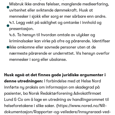
Misbruk ikke andres følelser, manglende medieerfaring,
uvitenhet eller sviktende dømmekraft. Husk at
mennesker i sjokk eller sorg er mer sårbare enn andre.
4.1. Legg vekt på saklighet og omtanke i innhold og
presentasjon.
4.6. Ta hensyn til hvordan omtale av ulykker og
kriminalsaker kan virke på ofre og pårørende. Identifiser
ikke omkomne eller savnede personer uten at de
nærmeste pårørende er underrettet. Vis hensyn overfor
mennesker i sorg eller ubalanse.
Husk også at det finnes gode juridiske argumenter i
denne utredningen:
I forbindelse med at Helse Nord
innførte ny praksis om informasjon om skadegrad på
pasienter, ba Norsk Redaktørforening Advokatfirmaet
Lund & Co om å lage en utredning av handlingsrommet til
helseforetakene i slike saker. (https://www.nored.no/NR-
dokumentasjon/Rapporter-og-veiledere/Innsynsraad-ved-