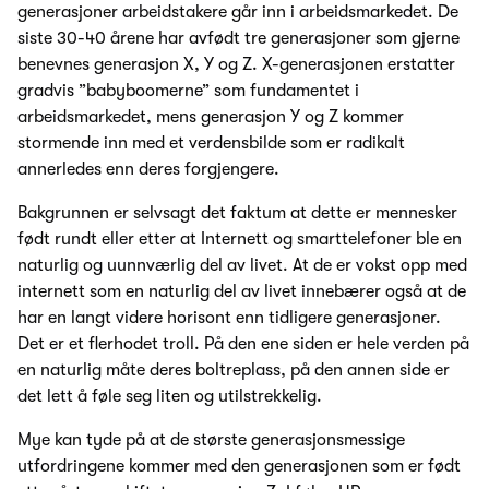
generasjoner arbeidstakere går inn i arbeidsmarkedet. De
siste 30-40 årene har avfødt tre generasjoner som gjerne
benevnes generasjon X, Y og Z. X-generasjonen erstatter
gradvis ”babyboomerne” som fundamentet i
arbeidsmarkedet, mens generasjon Y og Z kommer
stormende inn med et verdensbilde som er radikalt
annerledes enn deres forgjengere.
Bakgrunnen er selvsagt det faktum at dette er mennesker
født rundt eller etter at Internett og smarttelefoner ble en
naturlig og uunnværlig del av livet. At de er vokst opp med
internett som en naturlig del av livet innebærer også at de
har en langt videre horisont enn tidligere generasjoner.
Det er et flerhodet troll. På den ene siden er hele verden på
en naturlig måte deres boltreplass, på den annen side er
det lett å føle seg liten og utilstrekkelig.
Mye kan tyde på at de største generasjonsmessige
utfordringene kommer med den generasjonen som er født