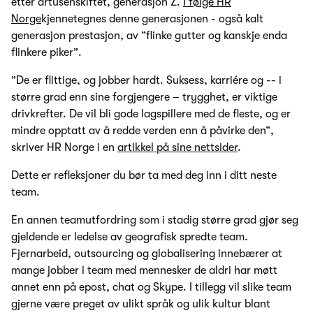
etter årtusenskiftet, generasjon Z.
I følge HR
Norge
kjennetegnes denne generasjonen - også kalt
generasjon prestasjon, av ”flinke gutter og kanskje enda
flinkere piker”.
”De er flittige, og jobber hardt. Suksess, karriére og -- i
større grad enn sine forgjengere – trygghet, er viktige
drivkrefter. De vil bli gode lagspillere med de fleste, og er
mindre opptatt av å redde verden enn å påvirke den”,
skriver HR Norge i en
artikkel på sine nettsider
.
Dette er refleksjoner du bør ta med deg inn i ditt neste
team.
En annen teamutfordring som i stadig større grad gjør seg
gjeldende er ledelse av geografisk spredte team.
Fjernarbeid, outsourcing og globalisering innebærer at
mange jobber i team med mennesker de aldri har møtt
annet enn på epost, chat og Skype. I tillegg vil slike team
gjerne være preget av ulikt språk og ulik kultur blant