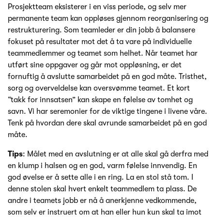
Prosjektteam eksisterer i en viss periode, og selv mer
permanente team kan oppløses gjennom reorganisering og
restrukturering. Som teamleder er din jobb å balansere
fokuset på resultater mot det å ta vare på individuelle
teammedlemmer og teamet som helhet. Når teamet har
utført sine oppgaver og går mot oppløsning, er det
fornuftig å avslutte samarbeidet på en god måte. Tristhet,
sorg og overveldelse kan oversvømme teamet. Et kort
“takk for innsatsen” kan skape en følelse av tomhet og
savn. Vi har seremonier for de viktige tingene i livene våre.
Tenk på hvordan dere skal avrunde samarbeidet på en god
måte.
Tips
: Målet med en avslutning er at alle skal gå derfra med
en klump i halsen og en god, varm følelse innvendig. En
god øvelse er å sette alle i en ring. La en stol stå tom. I
denne stolen skal hvert enkelt teammedlem ta plass. De
andre i teamets jobb er nå å anerkjenne vedkommende,
som selv er instruert om at han eller hun kun skal ta imot