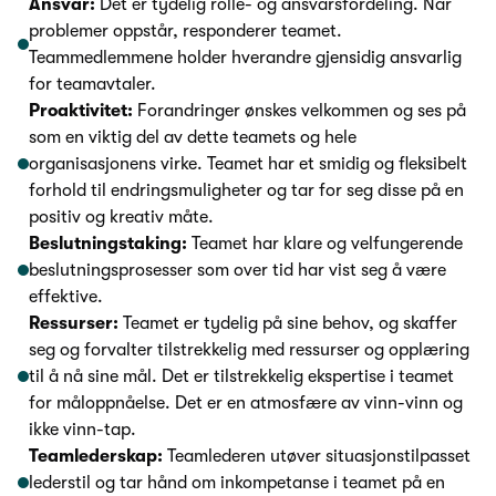
Ansvar:
Det er tydelig rolle- og ansvarsfordeling. Når
problemer oppstår, responderer teamet.
Teammedlemmene holder hverandre gjensidig ansvarlig
for teamavtaler.
Proaktivitet:
Forandringer ønskes velkommen og ses på
som en viktig del av dette teamets og hele
organisasjonens virke. Teamet har et smidig og fleksibelt
forhold til endringsmuligheter og tar for seg disse på en
positiv og kreativ måte.
Beslutningstaking:
Teamet har klare og velfungerende
beslutningsprosesser som over tid har vist seg å være
effektive.
Ressurser:
Teamet er tydelig på sine behov, og skaffer
seg og forvalter tilstrekkelig med ressurser og opplæring
til å nå sine mål. Det er tilstrekkelig ekspertise i teamet
for måloppnåelse. Det er en atmosfære av vinn-vinn og
ikke vinn-tap.
Teamlederskap:
Teamlederen utøver situasjonstilpasset
lederstil og tar hånd om inkompetanse i teamet på en