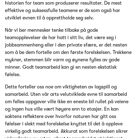
historien for team som produserer resultater. De mest
effektive og suksessfulle teamene er de som også har
utviklet evnen til å opprettholde seg selv.
Når vi ber mennesker tenke tilbake på gode
teamopplevelser de har hatt i sitt liv, det være seg i
jobbsammenheng eller i den private sfære, er det nesten
som å be dem fortelle om den første forelskelsen. Trekkene
mykner, stemmen blir varm og øynene fylles av gode
minner. Godt teamarbeid kan gi en nesten ekstatisk
følelse.
Dette forteller oss noe om viktigheten av lagspill og
samarbeid. Uten vår arts velutviklede evne til samarbeid
om felles oppgaver ville ikke en eneste bil rullet på veiene
og ingen hus ville vært høyere enn to etasjer. En kan
saktens reflektere over hvorfor naturen har gitt oss
følelser i slekt med forelskelse knyttet til det å oppleve
virkelig godt teamarbeid. Akkurat som forelskelsen sikrer