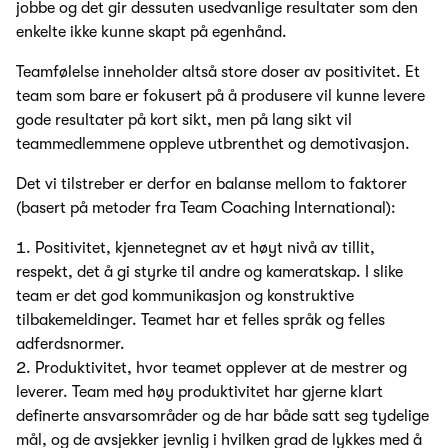
jobbe og det gir dessuten usedvanlige resultater som den
enkelte ikke kunne skapt på egenhånd.
Teamfølelse inneholder altså store doser av positivitet. Et
team som bare er fokusert på å produsere vil kunne levere
gode resultater på kort sikt, men på lang sikt vil
teammedlemmene oppleve utbrenthet og demotivasjon.
Det vi tilstreber er derfor en balanse mellom to faktorer
(basert på metoder fra Team Coaching International):
Positivitet, kjennetegnet av et høyt nivå av tillit,
respekt, det å gi styrke til andre og kameratskap. I slike
team er det god kommunikasjon og konstruktive
tilbakemeldinger. Teamet har et felles språk og felles
adferdsnormer.
Produktivitet, hvor teamet opplever at de mestrer og
leverer. Team med høy produktivitet har gjerne klart
definerte ansvarsområder og de har både satt seg tydelige
mål, og de avsjekker jevnlig i hvilken grad de lykkes med å