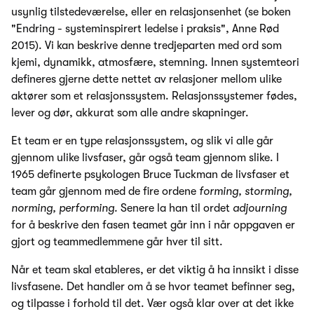
usynlig tilstedeværelse, eller en relasjonsenhet (se boken
"Endring - systeminspirert ledelse i praksis", Anne Rød
2015). Vi kan beskrive denne tredjeparten med ord som
kjemi, dynamikk, atmosfære, stemning. Innen systemteori
defineres gjerne dette nettet av relasjoner mellom ulike
aktører som et relasjonssystem. Relasjonssystemer fødes,
lever og dør, akkurat som alle andre skapninger.
Et team er en type relasjonssystem, og slik vi alle går
gjennom ulike livsfaser, går også team gjennom slike. I
1965 definerte psykologen Bruce Tuckman de livsfaser et
team går gjennom med de fire ordene
forming, storming,
norming, performing.
Senere la han til ordet
adjourning
for å beskrive den fasen teamet går inn i når oppgaven er
gjort og teammedlemmene går hver til sitt.
Når et team skal etableres, er det viktig å ha innsikt i disse
livsfasene. Det handler om å se hvor teamet befinner seg,
og tilpasse i forhold til det. Vær også klar over at det ikke