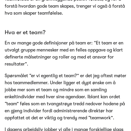
forstå hvordan gode team skapes, trenger vi også å forstå
hva som skaper teamfølelse.
Hva er et team?
En av mange gode definisjoner på team er: “Et team er en
utvalgt gruppe mennesker med en felles oppgave og klart
definerte målsetninger og roller og med et ansvar for
resultater”.
Spørsmålet “er vi egentlig et team?” er det jeg oftest møter
hos teammedlemmer. Under ligger et dypt ønske om å
jobbe mer som et team og mindre som en samling
enkeltindivider med hver sine agendaer. Iblant kan ordet
“team” føles som en tvangstrøye tredd nedover hodene på
en gjeng individer fordi administrerende direktør har
oppfattet at det er viktig og trendy med “teamwork”.
I dagens arbeidsliv jobber vi alle i mange forskjellige slags