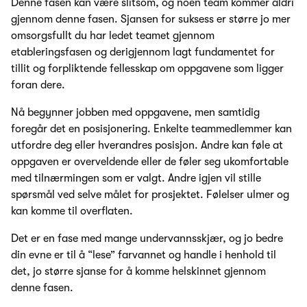
Denne fasen kan være slitsom, og noen team kommer aldri
gjennom denne fasen. Sjansen for suksess er større jo mer
omsorgsfullt du har ledet teamet gjennom
etableringsfasen og derigjennom lagt fundamentet for
tillit og forpliktende fellesskap om oppgavene som ligger
foran dere.
Nå begynner jobben med oppgavene, men samtidig
foregår det en posisjonering. Enkelte teammedlemmer kan
utfordre deg eller hverandres posisjon. Andre kan føle at
oppgaven er overveldende eller de føler seg ukomfortable
med tilnærmingen som er valgt. Andre igjen vil stille
spørsmål ved selve målet for prosjektet. Følelser ulmer og
kan komme til overflaten.
Det er en fase med mange undervannsskjær, og jo bedre
din evne er til å “lese” farvannet og handle i henhold til
det, jo større sjanse for å komme helskinnet gjennom
denne fasen.