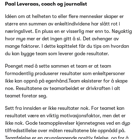
Paal Leveraas, coach og journalist
Idéen om at helheten to eller flere mennesker skaper er
større enn summen av enkeltindividene har slått rot i
næringslivet. En pluss en er visserlig mer enn to. Nøyaktig
hvor mye mer er det ingen gitt å si. Det avhenger av
mange faktorer. I dette kapittelet får du tips om hvordan
du kan bygge team som leverer gode resultater.
Poenget med å sette sammen et team er at team
formodentlig produserer resultater som enkeltpersoner
ikke kan oppnå på egenhånd.Team eksisterer for å skape
noe. Resultatene av teamarbeidet er drivkraften i alt
teamet foretar seg.
Sett fra innsiden er ikke resultater nok. For teamet kan
resultatet være en viktig motivasjonsfaktor, men det er
ikke nok. Gode teamopplevelser kjennetegnes ved en dyp
tilfredsstillelse over måten resultatene ble oppnådd på.
Teamfølelse er en grunnleggende positiv følelse, og for å