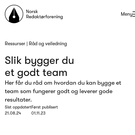
Til forsiden
Åpne
Meny
Ressurser
|
Råd og veiledning
Slik bygger du
et godt team
Her får du råd om hvordan du kan bygge et
team som fungerer godt og leverer gode
resultater.
Sist oppdatert
Først publisert
21.08.24
01.11.23