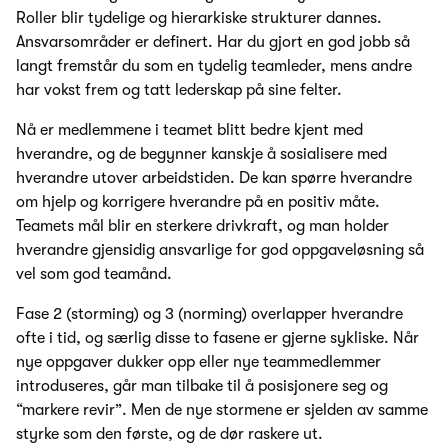
Roller blir tydelige og hierarkiske strukturer dannes.
Ansvarsområder er definert. Har du gjort en god jobb så
langt fremstår du som en tydelig teamleder, mens andre
har vokst frem og tatt lederskap på sine felter.
Nå er medlemmene i teamet blitt bedre kjent med
hverandre, og de begynner kanskje å sosialisere med
hverandre utover arbeidstiden. De kan spørre hverandre
om hjelp og korrigere hverandre på en positiv måte.
Teamets mål blir en sterkere drivkraft, og man holder
hverandre gjensidig ansvarlige for god oppgaveløsning så
vel som god teamånd.
Fase 2 (storming) og 3 (norming) overlapper hverandre
ofte i tid, og særlig disse to fasene er gjerne sykliske. Når
nye oppgaver dukker opp eller nye teammedlemmer
introduseres, går man tilbake til å posisjonere seg og
“markere revir”. Men de nye stormene er sjelden av samme
styrke som den første, og de dør raskere ut.