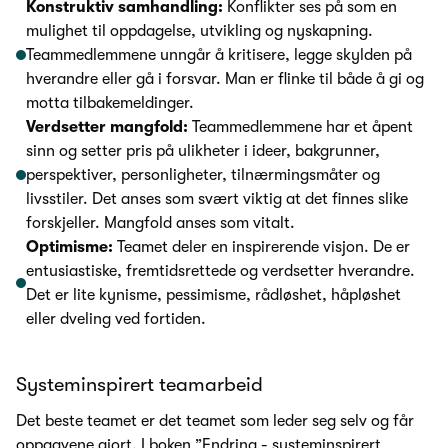
Konstruktiv samhandling:
Konflikter ses på som en
mulighet til oppdagelse, utvikling og nyskapning.
Teammedlemmene unngår å kritisere, legge skylden på
hverandre eller gå i forsvar. Man er flinke til både å gi og
motta tilbakemeldinger.
Verdsetter mangfold:
Teammedlemmene har et åpent
sinn og setter pris på ulikheter i ideer, bakgrunner,
perspektiver, personligheter, tilnærmingsmåter og
livsstiler. Det anses som svært viktig at det finnes slike
forskjeller. Mangfold anses som vitalt.
Optimisme:
Teamet deler en inspirerende visjon. De er
entusiastiske, fremtidsrettede og verdsetter hverandre.
Det er lite kynisme, pessimisme, rådløshet, håpløshet
eller dveling ved fortiden.
Systeminspirert teamarbeid
Det beste teamet er det teamet som leder seg selv og får
oppgavene gjort. I boken ”Endring - systeminspirert