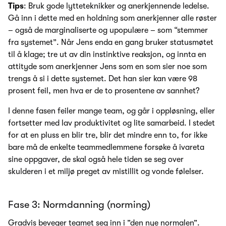
Tips
: Bruk gode lytteteknikker og anerkjennende ledelse.
Gå inn i dette med en holdning som anerkjenner alle røster
– også de marginaliserte og upopulære – som “stemmer
fra systemet”. Når Jens enda en gang bruker statusmøtet
til å klage; tre ut av din instinktive reaksjon, og innta en
attityde som anerkjenner Jens som en som sier noe som
trengs å si i dette systemet. Det han sier kan være 98
prosent feil, men hva er de to prosentene av sannhet?
I denne fasen feiler mange team, og går i oppløsning, eller
fortsetter med lav produktivitet og lite samarbeid. I stedet
for at en pluss en blir tre, blir det mindre enn to, for ikke
bare må de enkelte teammedlemmene forsøke å ivareta
sine oppgaver, de skal også hele tiden se seg over
skulderen i et miljø preget av mistillit og vonde følelser.
Fase 3: Normdanning (norming)
Gradvis beveger teamet seg inn i ”den nye normalen”.