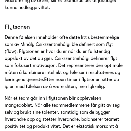
videreføring av arten, sikret teamarbeidet at jaktlaget
kunne nedlegge viltet.
Flytsonen
Denne følelsen inneholder ofte dette litt ubestemmelige
som av Mihály Csíkszentmihályi ble definert som
flyt
(flow). Flytsonen er hvor du er når du er fullstendig
oppslukt av det du gjør. Csíkszentmihályi definerer flyt
som fokusert motivasjon. Det representerer den optimale
måten å kombinere intellekt og følelser i resultatenes og
læringens tjeneste.Etter noen timer i flytsonen sitter du
igjen med følelsen av å være sliten, men lykkelig.
Når et team går inn i flytsonen blir opplevelsen
mangedoblet. Når alle teammedlemmene får gitt av seg
selv og brukt sine talenter, samtidig som de bygger
hverandre opp og støtter hverandre, balanserer teamet
positivitet og produktivitet. Det er ekstatisk morsomt å