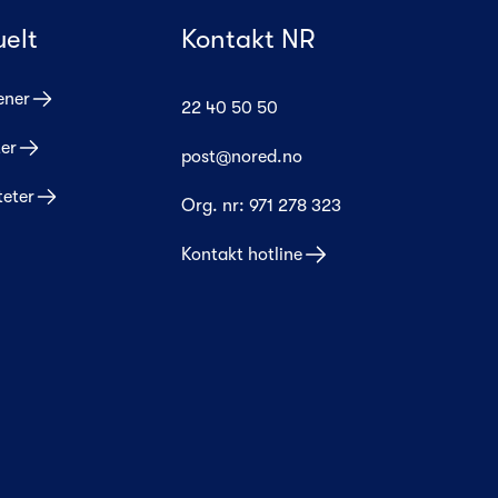
uelt
Kontakt NR
ener
22 40 50 50
er
post@nored.no
teter
Org. nr:
971 278 323
Kontakt hotline