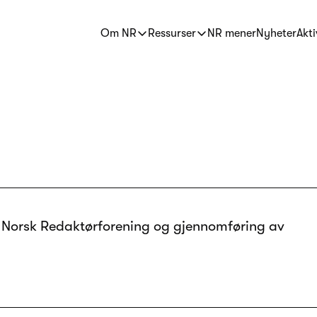
Om NR
Ressurser
NR mener
Nyheter
Akti
Norsk Redaktørforening og gjennomføring av