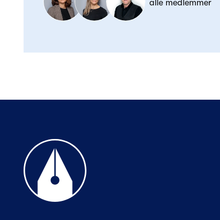
alle medlemmer
Til forsiden