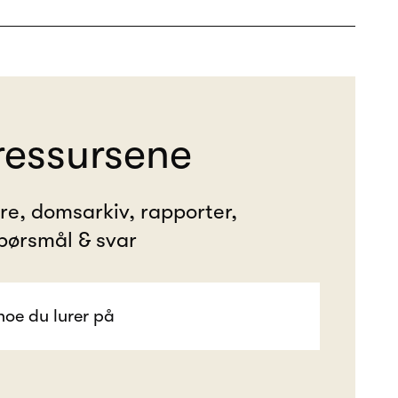
ressursene
ere, domsarkiv, rapporter,
pørsmål & svar